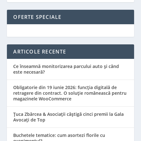
OFERTE SPECIALE
ARTICOLE RECENTE
Ce înseamnă monitorizarea parcului auto și când
este necesară?
Obligatorie din 19 iunie 2026: funcția digitală de
retragere din contract. O soluție românească pentru
magazinele WooCommerce
Țuca Zbârcea & Asociații câștigă cinci premii la Gala
Avocați de Top
Buchetele tematice: cum asortezi florile cu
evenimentul?