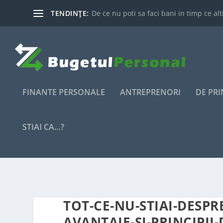
TENDINȚE:
De ce nu poti sa faci bani in timp ce alti
FINANTE PERSONALE
ANTREPRENORI
DE PR
STIAI CA…?
TOT-CE-NU-STIAI-DESP
AVANTAJE-SI-PRINCIPII