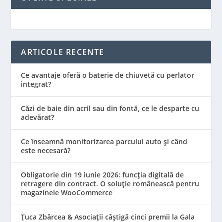
ARTICOLE RECENTE
Ce avantaje oferă o baterie de chiuvetă cu perlator
integrat?
Căzi de baie din acril sau din fontă, ce le desparte cu
adevărat?
Ce înseamnă monitorizarea parcului auto și când
este necesară?
Obligatorie din 19 iunie 2026: funcția digitală de
retragere din contract. O soluție românească pentru
magazinele WooCommerce
Țuca Zbârcea & Asociații câștigă cinci premii la Gala