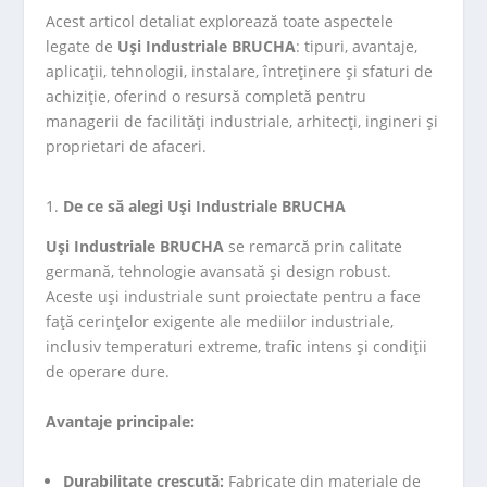
Acest articol detaliat explorează toate aspectele
legate de
Uși Industriale BRUCHA
: tipuri, avantaje,
aplicații, tehnologii, instalare, întreținere și sfaturi de
achiziție, oferind o resursă completă pentru
managerii de facilități industriale, arhitecți, ingineri și
proprietari de afaceri.
De ce să alegi Uși Industriale BRUCHA
Uși Industriale BRUCHA
se remarcă prin calitate
germană, tehnologie avansată și design robust.
Aceste uși industriale sunt proiectate pentru a face
față cerințelor exigente ale mediilor industriale,
inclusiv temperaturi extreme, trafic intens și condiții
de operare dure.
Avantaje principale:
Durabilitate crescută:
Fabricate din materiale de