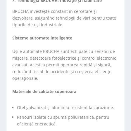
Tehnologia BRUCHA: Inovație și fiabilitate
BRUCHA investește constant în cercetare și
dezvoltare, asigurând tehnologii de vârf pentru toate
tipurile de uși industriale.
Sisteme automate inteligente
Ușile automate BRUCHA sunt echipate cu senzori de
mișcare, detectoare fotoelectrice și control electronic
avansat. Acestea permit operarea rapidă și sigură,
reducând riscul de accidente și creșterea eficienței
operaționale.
Materiale de calitate superioară
Oțel galvanizat și aluminiu rezistent la coroziune.
Panouri izolate cu spumă poliuretanică, pentru
eficiență energetică.