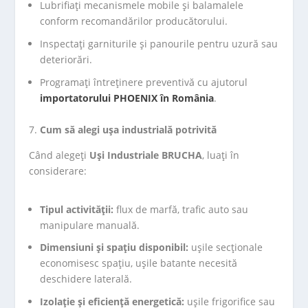
Lubrifiați mecanismele mobile și balamalele
conform recomandărilor producătorului.
Inspectați garniturile și panourile pentru uzură sau
deteriorări.
Programați întreținere preventivă cu ajutorul
importatorului PHOENIX în România
.
Cum să alegi ușa industrială potrivită
Când alegeți
Uși Industriale BRUCHA
, luați în
considerare:
Tipul activității:
flux de marfă, trafic auto sau
manipulare manuală.
Dimensiuni și spațiu disponibil:
ușile secționale
economisesc spațiu, ușile batante necesită
deschidere laterală.
Izolație și eficiență energetică:
ușile frigorifice sau