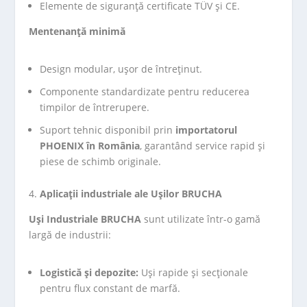
Elemente de siguranță certificate TÜV și CE.
Mentenanță minimă
Design modular, ușor de întreținut.
Componente standardizate pentru reducerea
timpilor de întrerupere.
Suport tehnic disponibil prin
importatorul
PHOENIX în România
, garantând service rapid și
piese de schimb originale.
Aplicații industriale ale Ușilor BRUCHA
Uși Industriale BRUCHA
sunt utilizate într-o gamă
largă de industrii:
Logistică și depozite:
Uși rapide și secționale
pentru flux constant de marfă.