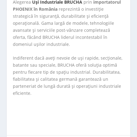
Alegerea
Uși Industriale BRUCHA
prin
importatorul
PHOENIX în România
reprezintă o investiție
strategică în siguranță, durabilitate și eficiență
operațională. Gama largă de modele, tehnologiile
avansate și serviciile post-vânzare completează
oferta, făcând BRUCHA liderul incontestabil în
domeniul ușilor industriale.
Indiferent dacă aveți nevoie de uși rapide, secționale,
batante sau speciale, BRUCHA oferă soluția optimă
pentru fiecare tip de spațiu industrial. Durabilitatea,
fiabilitatea și calitatea germană garantează un
parteneriat de lungă durată și operațiuni industriale
eficiente.