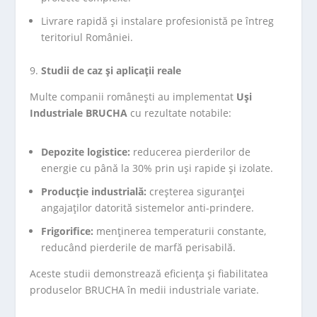
Livrare rapidă și instalare profesionistă pe întreg
teritoriul României.
Studii de caz și aplicații reale
Multe companii românești au implementat
Uși
Industriale BRUCHA
cu rezultate notabile:
Depozite logistice:
reducerea pierderilor de
energie cu până la 30% prin uși rapide și izolate.
Producție industrială:
creșterea siguranței
angajaților datorită sistemelor anti-prindere.
Frigorifice:
menținerea temperaturii constante,
reducând pierderile de marfă perisabilă.
Aceste studii demonstrează eficiența și fiabilitatea
produselor BRUCHA în medii industriale variate.