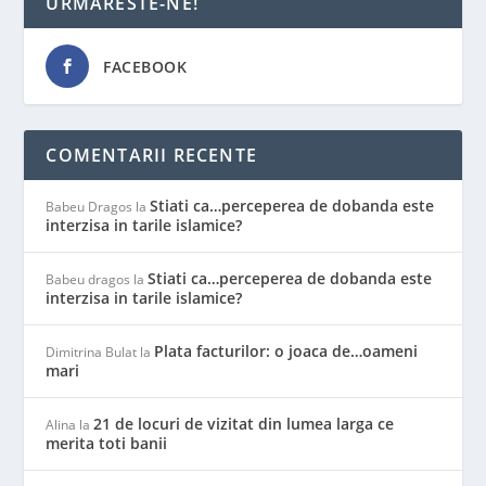
URMARESTE-NE!
FACEBOOK
COMENTARII RECENTE
Stiati ca…perceperea de dobanda este
Babeu Dragos
la
interzisa in tarile islamice?
Stiati ca…perceperea de dobanda este
Babeu dragos
la
interzisa in tarile islamice?
Plata facturilor: o joaca de…oameni
Dimitrina Bulat
la
mari
21 de locuri de vizitat din lumea larga ce
Alina
la
merita toti banii