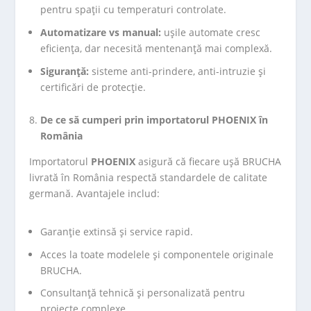
pentru spații cu temperaturi controlate.
Automatizare vs manual:
ușile automate cresc
eficiența, dar necesită mentenanță mai complexă.
Siguranță:
sisteme anti-prindere, anti-intruzie și
certificări de protecție.
De ce să cumperi prin importatorul PHOENIX în
România
Importatorul
PHOENIX
asigură că fiecare ușă BRUCHA
livrată în România respectă standardele de calitate
germană. Avantajele includ:
Garanție extinsă și service rapid.
Acces la toate modelele și componentele originale
BRUCHA.
Consultanță tehnică și personalizată pentru
proiecte complexe.