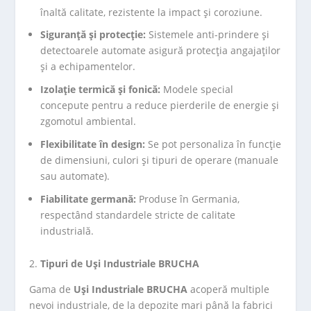
înaltă calitate, rezistente la impact și coroziune.
Siguranță și protecție:
Sistemele anti-prindere și
detectoarele automate asigură protecția angajaților
și a echipamentelor.
Izolație termică și fonică:
Modele special
concepute pentru a reduce pierderile de energie și
zgomotul ambiental.
Flexibilitate în design:
Se pot personaliza în funcție
de dimensiuni, culori și tipuri de operare (manuale
sau automate).
Fiabilitate germană:
Produse în Germania,
respectând standardele stricte de calitate
industrială.
Tipuri de Uși Industriale BRUCHA
Gama de
Uși Industriale BRUCHA
acoperă multiple
nevoi industriale, de la depozite mari până la fabrici