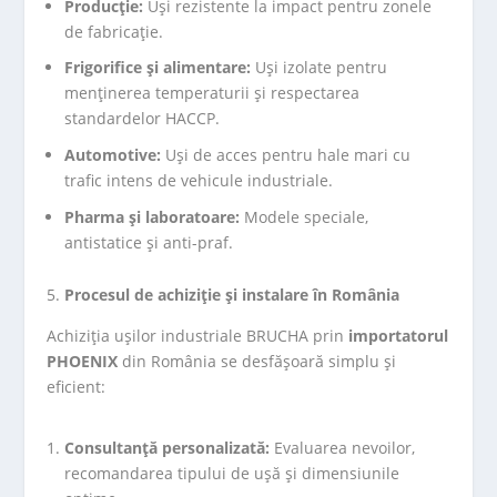
Producție:
Uși rezistente la impact pentru zonele
de fabricație.
Frigorifice și alimentare:
Uși izolate pentru
menținerea temperaturii și respectarea
standardelor HACCP.
Automotive:
Uși de acces pentru hale mari cu
trafic intens de vehicule industriale.
Pharma și laboratoare:
Modele speciale,
antistatice și anti-praf.
Procesul de achiziție și instalare în România
Achiziția ușilor industriale BRUCHA prin
importatorul
PHOENIX
din România se desfășoară simplu și
eficient:
Consultanță personalizată:
Evaluarea nevoilor,
recomandarea tipului de ușă și dimensiunile