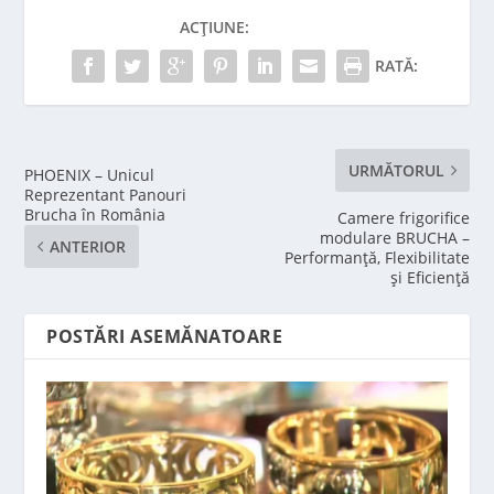
ACȚIUNE:
RATĂ:
URMĂTORUL
PHOENIX – Unicul
Reprezentant Panouri
Brucha în România
Camere frigorifice
modulare BRUCHA –
ANTERIOR
Performanță, Flexibilitate
și Eficiență
POSTĂRI ASEMĂNATOARE