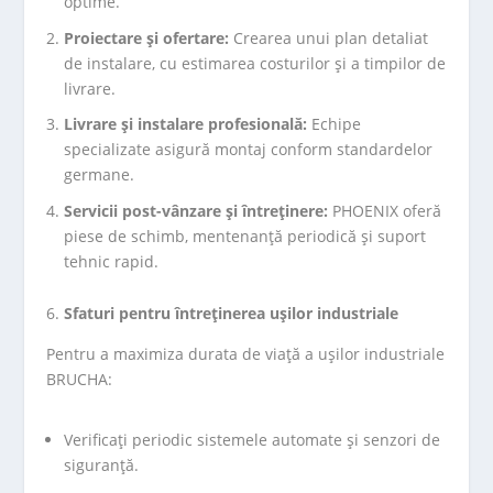
optime.
Proiectare și ofertare:
Crearea unui plan detaliat
de instalare, cu estimarea costurilor și a timpilor de
livrare.
Livrare și instalare profesională:
Echipe
specializate asigură montaj conform standardelor
germane.
Servicii post-vânzare și întreținere:
PHOENIX oferă
piese de schimb, mentenanță periodică și suport
tehnic rapid.
Sfaturi pentru întreținerea ușilor industriale
Pentru a maximiza durata de viață a ușilor industriale
BRUCHA:
Verificați periodic sistemele automate și senzori de
siguranță.