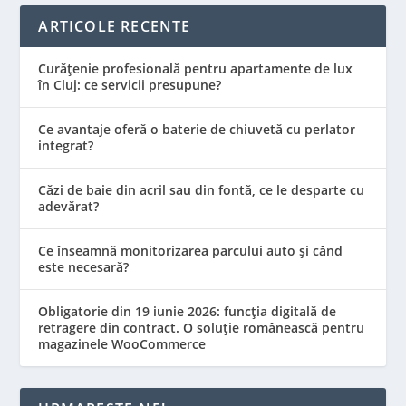
ARTICOLE RECENTE
Curățenie profesională pentru apartamente de lux
în Cluj: ce servicii presupune?
Ce avantaje oferă o baterie de chiuvetă cu perlator
integrat?
Căzi de baie din acril sau din fontă, ce le desparte cu
adevărat?
Ce înseamnă monitorizarea parcului auto și când
este necesară?
Obligatorie din 19 iunie 2026: funcția digitală de
retragere din contract. O soluție românească pentru
magazinele WooCommerce