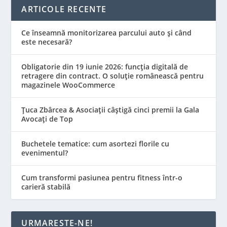
ARTICOLE RECENTE
Ce înseamnă monitorizarea parcului auto și când
este necesară?
Obligatorie din 19 iunie 2026: funcția digitală de
retragere din contract. O soluție românească pentru
magazinele WooCommerce
Țuca Zbârcea & Asociații câștigă cinci premii la Gala
Avocați de Top
Buchetele tematice: cum asortezi florile cu
evenimentul?
Cum transformi pasiunea pentru fitness într-o
carieră stabilă
URMARESTE-NE!