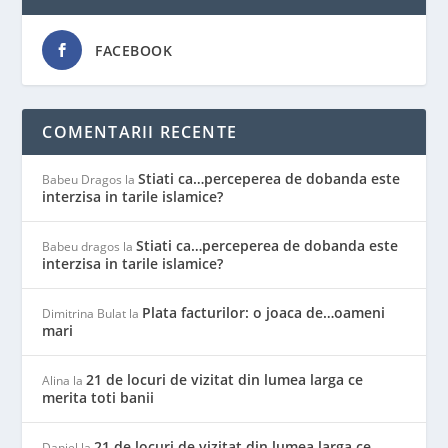
FACEBOOK
COMENTARII RECENTE
Stiati ca…perceperea de dobanda este
Babeu Dragos
la
interzisa in tarile islamice?
Stiati ca…perceperea de dobanda este
Babeu dragos
la
interzisa in tarile islamice?
Plata facturilor: o joaca de…oameni
Dimitrina Bulat
la
mari
21 de locuri de vizitat din lumea larga ce
Alina
la
merita toti banii
21 de locuri de vizitat din lumea larga ce
Daniel
la