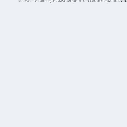
Acest site folosește Akismet pentru a reduce spamul.
Afl