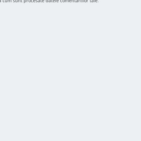
ă cum sunt procesate datele comentariilor tale
.