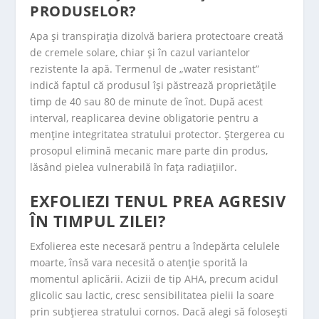
PRODUSELOR?
Apa și transpirația dizolvă bariera protectoare creată
de cremele solare, chiar și în cazul variantelor
rezistente la apă. Termenul de „water resistant”
indică faptul că produsul își păstrează proprietățile
timp de 40 sau 80 de minute de înot. După acest
interval, reaplicarea devine obligatorie pentru a
menține integritatea stratului protector. Ștergerea cu
prosopul elimină mecanic mare parte din produs,
lăsând pielea vulnerabilă în fața radiațiilor.
EXFOLIEZI TENUL PREA AGRESIV
ÎN TIMPUL ZILEI?
Exfolierea este necesară pentru a îndepărta celulele
moarte, însă vara necesită o atenție sporită la
momentul aplicării. Acizii de tip AHA, precum acidul
glicolic sau lactic, cresc sensibilitatea pielii la soare
prin subțierea stratului cornos. Dacă alegi să folosești