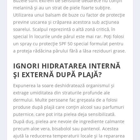
Buzele sunt extrem de sensibile deoarece nu conțin
melanină și au un strat de piele foarte subțire.
Utilizarea unui balsam de buze cu factor de protecție
previne uscarea și crăparea acestora sub acțiunea
soarelui. Scalpul reprezintă o altă zonă critică, în
special în locurile unde părul este mai rar. Poți folosi
un
spray cu protecție SPF 50
special formulat pentru
a proteja rădăcina părului fără a lăsa reziduuri grase.
IGNORI HIDRATAREA INTERNĂ
ȘI EXTERNĂ DUPĂ PLAJĂ?
Expunerea la soare deshidratează organismul și
extrage umiditatea din straturile profunde ale
dermului. Multe persoane fac greșeala de a folosi
produse după plajă care conțin alcool sau parfumuri
puternice, care pot irita pielea deja sensibilizată.
După duș, pielea are nevoie de ingrediente calmante
precum aloe vera, bisabolol sau pantenol. Acestea
ajută la reducerea temperaturii locale și la repararea