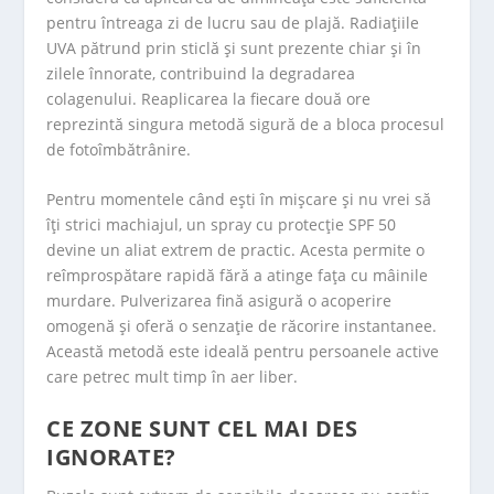
pentru întreaga zi de lucru sau de plajă. Radiațiile
UVA pătrund prin sticlă și sunt prezente chiar și în
zilele înnorate, contribuind la degradarea
colagenului. Reaplicarea la fiecare două ore
reprezintă singura metodă sigură de a bloca procesul
de fotoîmbătrânire.
Pentru momentele când ești în mișcare și nu vrei să
îți strici machiajul, un
spray cu protecție SPF 50
devine un aliat extrem de practic. Acesta permite o
reîmprospătare rapidă fără a atinge fața cu mâinile
murdare. Pulverizarea fină asigură o acoperire
omogenă și oferă o senzație de răcorire instantanee.
Această metodă este ideală pentru persoanele active
care petrec mult timp în aer liber.
CE ZONE SUNT CEL MAI DES
IGNORATE?