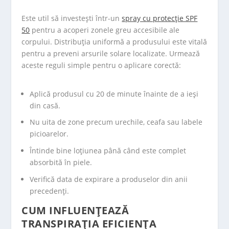
Este util să investești într-un
spray cu protecție SPF
50
pentru a acoperi zonele greu accesibile ale
corpului. Distribuția uniformă a produsului este vitală
pentru a preveni arsurile solare localizate. Urmează
aceste reguli simple pentru o aplicare corectă:
Aplică produsul cu 20 de minute înainte de a ieși
din casă.
Nu uita de zone precum urechile, ceafa sau labele
picioarelor.
Întinde bine loțiunea până când este complet
absorbită în piele.
Verifică data de expirare a produselor din anii
precedenți.
CUM INFLUENȚEAZĂ
TRANSPIRAȚIA EFICIENȚA