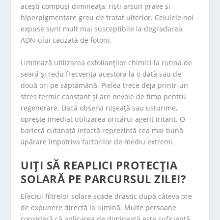
acești compuși dimineața, riști arsuri grave și
hiperpigmentare greu de tratat ulterior. Celulele noi
expuse sunt mult mai susceptibile la degradarea
ADN-ului cauzată de fotoni.
Limitează utilizarea exfolianților chimici la rutina de
seară și redu frecvența acestora la o dată sau de
două ori pe săptămână. Pielea trece deja printr-un
stres termic constant și are nevoie de timp pentru
regenerare. Dacă observi roșeață sau usturime,
oprește imediat utilizarea oricărui agent iritant. O
barieră cutanată intactă reprezintă cea mai bună
apărare împotriva factorilor de mediu extremi.
UIȚI SĂ REAPLICI PROTECȚIA
SOLARĂ PE PARCURSUL ZILEI?
Efectul filtrelor solare scade drastic după câteva ore
de expunere directă la lumină. Multe persoane
consideră că aplicarea de dimineață este suficientă