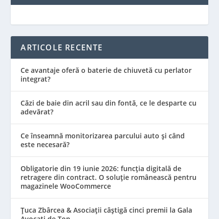
ARTICOLE RECENTE
Ce avantaje oferă o baterie de chiuvetă cu perlator
integrat?
Căzi de baie din acril sau din fontă, ce le desparte cu
adevărat?
Ce înseamnă monitorizarea parcului auto și când
este necesară?
Obligatorie din 19 iunie 2026: funcția digitală de
retragere din contract. O soluție românească pentru
magazinele WooCommerce
Țuca Zbârcea & Asociații câștigă cinci premii la Gala
Avocați de Top