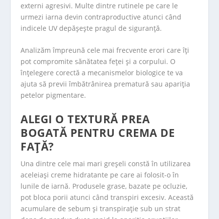
externi agresivi. Multe dintre rutinele pe care le
urmezi iarna devin contraproductive atunci când
indicele UV depășește pragul de siguranță.
Analizăm împreună cele mai frecvente erori care îți
pot compromite sănătatea feței și a corpului. O
înțelegere corectă a mecanismelor biologice te va
ajuta să previi îmbătrânirea prematură sau apariția
petelor pigmentare.
ALEGI O TEXTURĂ PREA
BOGATĂ PENTRU CREMA DE
FAȚĂ?
Una dintre cele mai mari greșeli constă în utilizarea
aceleiași creme hidratante pe care ai folosit-o în
lunile de iarnă. Produsele grase, bazate pe ocluzie,
pot bloca porii atunci când transpiri excesiv. Această
acumulare de sebum și transpirație sub un strat