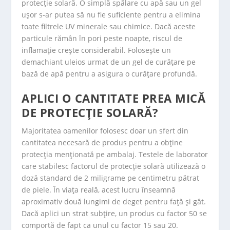
protecție solară. O simplă spălare cu apă sau un gel
ușor s-ar putea să nu fie suficiente pentru a elimina
toate filtrele UV minerale sau chimice. Dacă aceste
particule rămân în pori peste noapte, riscul de
inflamație crește considerabil. Folosește un
demachiant uleios urmat de un gel de curățare pe
bază de apă pentru a asigura o curățare profundă.
APLICI O CANTITATE PREA MICĂ
DE PROTECȚIE SOLARĂ?
Majoritatea oamenilor folosesc doar un sfert din
cantitatea necesară de produs pentru a obține
protecția menționată pe ambalaj. Testele de laborator
care stabilesc factorul de protecție solară utilizează o
doză standard de 2 miligrame pe centimetru pătrat
de piele. În viața reală, acest lucru înseamnă
aproximativ două lungimi de deget pentru față și gât.
Dacă aplici un strat subțire, un produs cu factor 50 se
comportă de fapt ca unul cu factor 15 sau 20.