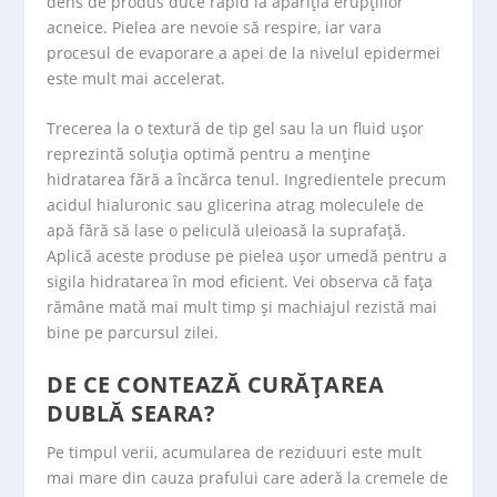
dens de produs duce rapid la apariția erupțiilor
acneice. Pielea are nevoie să respire, iar vara
procesul de evaporare a apei de la nivelul epidermei
este mult mai accelerat.
Trecerea la o textură de tip gel sau la un fluid ușor
reprezintă soluția optimă pentru a menține
hidratarea fără a încărca tenul. Ingredientele precum
acidul hialuronic sau glicerina atrag moleculele de
apă fără să lase o peliculă uleioasă la suprafață.
Aplică aceste produse pe pielea ușor umedă pentru a
sigila hidratarea în mod eficient. Vei observa că fața
rămâne mată mai mult timp și machiajul rezistă mai
bine pe parcursul zilei.
DE CE CONTEAZĂ CURĂȚAREA
DUBLĂ SEARA?
Pe timpul verii, acumularea de reziduuri este mult
mai mare din cauza prafului care aderă la cremele de