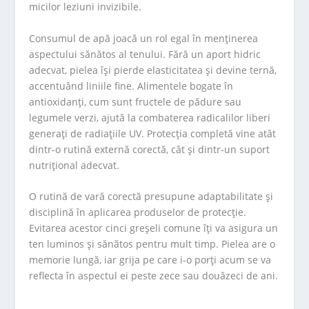
micilor leziuni invizibile.
Consumul de apă joacă un rol egal în menținerea
aspectului sănătos al tenului. Fără un aport hidric
adecvat, pielea își pierde elasticitatea și devine ternă,
accentuând liniile fine. Alimentele bogate în
antioxidanți, cum sunt fructele de pădure sau
legumele verzi, ajută la combaterea radicalilor liberi
generați de radiațiile UV. Protecția completă vine atât
dintr-o rutină externă corectă, cât și dintr-un suport
nutrițional adecvat.
O rutină de vară corectă presupune adaptabilitate și
disciplină în aplicarea produselor de protecție.
Evitarea acestor cinci greșeli comune îți va asigura un
ten luminos și sănătos pentru mult timp. Pielea are o
memorie lungă, iar grija pe care i-o porți acum se va
reflecta în aspectul ei peste zece sau douăzeci de ani.