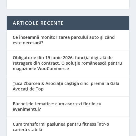
ARTICOLE RECENTE
Ce înseamnă monitorizarea parcului auto și când
este necesară?
Obligatorie din 19 iunie 2026: funcția digitală de
retragere din contract. O soluție românească pentru
magazinele WooCommerce
Țuca Zbârcea & Asociații câștigă cinci premii la Gala
Avocați de Top
Buchetele tematice: cum asortezi florile cu
evenimentul?
Cum transformi pasiunea pentru fitness într-o
carieră stabilă