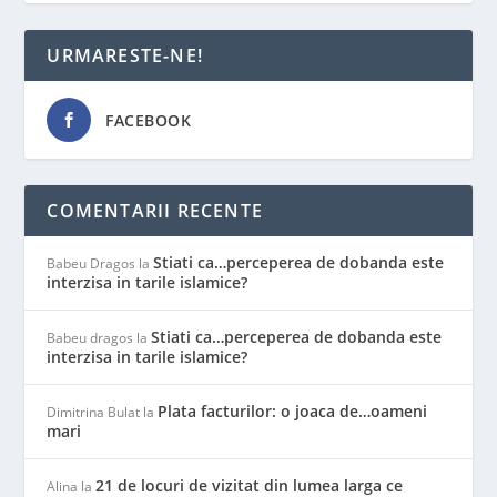
URMARESTE-NE!
FACEBOOK
COMENTARII RECENTE
Stiati ca…perceperea de dobanda este
Babeu Dragos
la
interzisa in tarile islamice?
Stiati ca…perceperea de dobanda este
Babeu dragos
la
interzisa in tarile islamice?
Plata facturilor: o joaca de…oameni
Dimitrina Bulat
la
mari
21 de locuri de vizitat din lumea larga ce
Alina
la