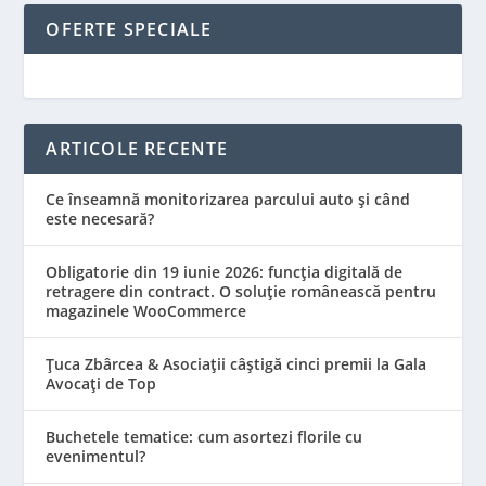
OFERTE SPECIALE
ARTICOLE RECENTE
Ce înseamnă monitorizarea parcului auto și când
este necesară?
Obligatorie din 19 iunie 2026: funcția digitală de
retragere din contract. O soluție românească pentru
magazinele WooCommerce
Țuca Zbârcea & Asociații câștigă cinci premii la Gala
Avocați de Top
Buchetele tematice: cum asortezi florile cu
evenimentul?