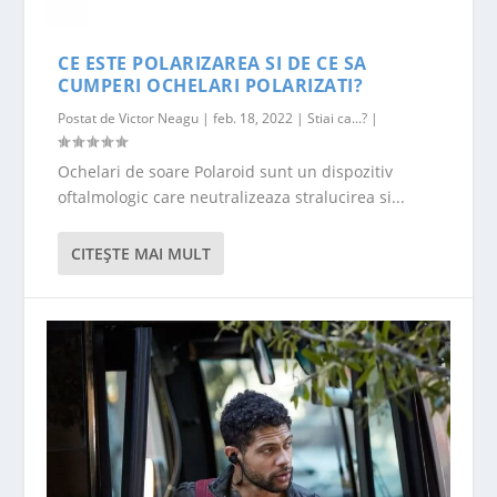
CE ESTE POLARIZAREA SI DE CE SA
CUMPERI OCHELARI POLARIZATI?
Postat de
Victor Neagu
|
feb. 18, 2022
|
Stiai ca...?
|
Ochelari de soare Polaroid sunt un dispozitiv
oftalmologic care neutralizeaza stralucirea si...
CITEŞTE MAI MULT