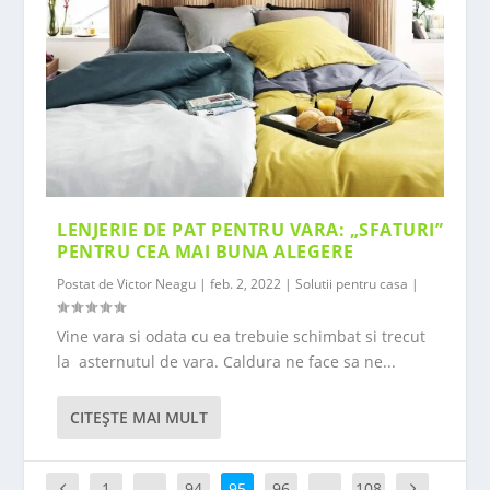
LENJERIE DE PAT PENTRU VARA: „SFATURI”
PENTRU CEA MAI BUNA ALEGERE
Postat de
Victor Neagu
|
feb. 2, 2022
|
Solutii pentru casa
|
Vine vara si odata cu ea trebuie schimbat si trecut
la asternutul de vara. Caldura ne face sa ne...
CITEŞTE MAI MULT
1
…
94
95
96
…
108