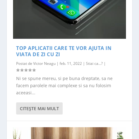
TOP APLICATII CARE TE VOR AJUTA IN
VIATA DE ZI CU ZI
Postat de
Victor Neagu
|
feb. 11, 2022
|
Stiai ca...?
|
Ni se spune mereu, si pe buna dreptate, sa ne
facem parolele mai complexe si sa nu folosim
aceeasi...
CITEŞTE MAI MULT