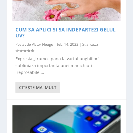
CUM SA APLICI SI SA INDEPARTEZI GELUL
UV?
Postat de
Victor Neagu
|
feb. 14, 2022
|
Stiai ca...?
|
Expresia „frumos pana la varful unghiilor”
subliniaza importanta unei manichiuri
ireprosabile....
CITEŞTE MAI MULT