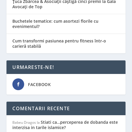
Țuca Zbârcea & Asociații câștigă cinci premii la Gala
Avocați de Top
Buchetele tematice: cum asortezi florile cu
evenimentul?
Cum transformi pasiunea pentru fitness într-o
carieră stabilă
URMARESTE-NE!
FACEBOOK
COMENTARII RECENTE
Stiati ca…perceperea de dobanda este
Babeu Dragos
la
interzisa in tarile islamice?