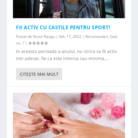
FII ACTIV CU CASTILE PENTRU SPORT!
Postat de
Victor Neagu
|
feb. 17, 2022
|
Recomandari
,
Stiai
ca...?
|
In aceasta perioada a anului, nu strica sa fii activ.
Intr-adevar, fie ca este intensa sau minima,...
CITEŞTE MAI MULT