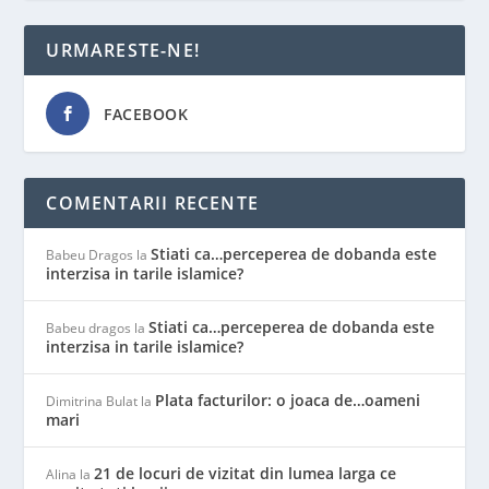
URMARESTE-NE!
FACEBOOK
COMENTARII RECENTE
Stiati ca…perceperea de dobanda este
Babeu Dragos
la
interzisa in tarile islamice?
Stiati ca…perceperea de dobanda este
Babeu dragos
la
interzisa in tarile islamice?
Plata facturilor: o joaca de…oameni
Dimitrina Bulat
la
mari
21 de locuri de vizitat din lumea larga ce
Alina
la