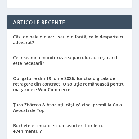
ARTICOLE RECENTE
Căzi de baie din acril sau din fontă, ce le desparte cu
adevărat?
Ce înseamnă monitorizarea parcului auto și când
este necesară?
Obligatorie din 19 iunie 2026: funcția digitală de
retragere din contract. O soluție românească pentru
magazinele WooCommerce
Țuca Zbârcea & Asociații câștigă cinci premii la Gala
Avocați de Top
Buchetele tematice: cum asortezi florile cu
evenimentul?