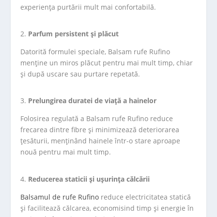
experiența purtării mult mai confortabilă.
Parfum persistent și plăcut
Datorită formulei speciale, Balsam rufe Rufino
menține un miros plăcut pentru mai mult timp, chiar
și după uscare sau purtare repetată.
Prelungirea duratei de viață a hainelor
Folosirea regulată a Balsam rufe Rufino reduce
frecarea dintre fibre și minimizează deteriorarea
țesăturii, menținând hainele într-o stare aproape
nouă pentru mai mult timp.
Reducerea staticii și ușurința călcării
Balsamul de rufe Rufino
reduce electricitatea statică
și facilitează călcarea, economisind timp și energie în