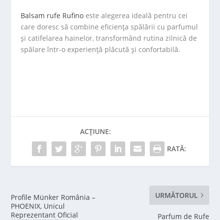
Balsam rufe Rufino
este alegerea ideală pentru cei
care doresc să combine eficiența spălării cu parfumul
și catifelarea hainelor, transformând rutina zilnică de
spălare într-o experiență plăcută și confortabilă.
ACȚIUNE:
RATĂ:
URMĂTORUL
Profile Münker România –
PHOENIX, Unicul
Reprezentant Oficial
Parfum de Rufe