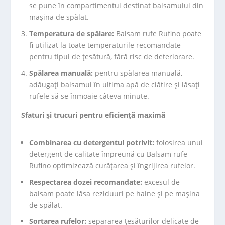
se pune în compartimentul destinat balsamului din
mașina de spălat.
Temperatura de spălare:
Balsam rufe Rufino poate
fi utilizat la toate temperaturile recomandate
pentru tipul de țesătură, fără risc de deteriorare.
Spălarea manuală:
pentru spălarea manuală,
adăugați balsamul în ultima apă de clătire și lăsați
rufele să se înmoaie câteva minute.
Sfaturi și trucuri pentru eficiență maximă
Combinarea cu detergentul potrivit:
folosirea unui
detergent de calitate împreună cu Balsam rufe
Rufino optimizează curățarea și îngrijirea rufelor.
Respectarea dozei recomandate:
excesul de
balsam poate lăsa reziduuri pe haine și pe mașina
de spălat.
Sortarea rufelor:
separarea țesăturilor delicate de