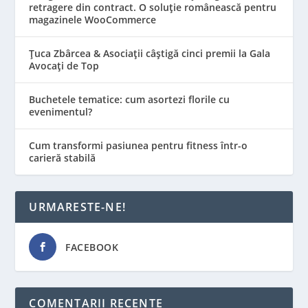
retragere din contract. O soluție românească pentru
magazinele WooCommerce
Țuca Zbârcea & Asociații câștigă cinci premii la Gala
Avocați de Top
Buchetele tematice: cum asortezi florile cu
evenimentul?
Cum transformi pasiunea pentru fitness într-o
carieră stabilă
URMARESTE-NE!
FACEBOOK
COMENTARII RECENTE