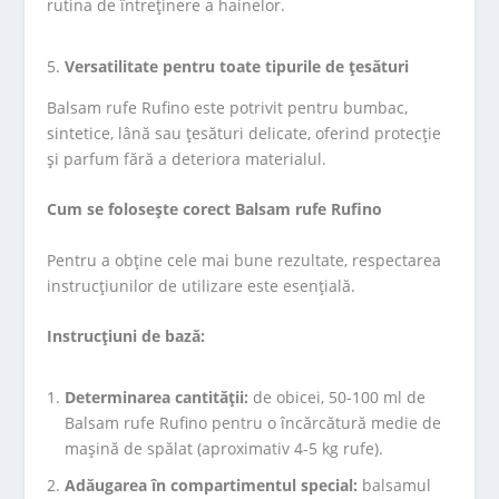
rutina de întreținere a hainelor.
Versatilitate pentru toate tipurile de țesături
Balsam rufe Rufino este potrivit pentru bumbac,
sintetice, lână sau țesături delicate, oferind protecție
și parfum fără a deteriora materialul.
Cum se folosește corect Balsam rufe Rufino
Pentru a obține cele mai bune rezultate, respectarea
instrucțiunilor de utilizare este esențială.
Instrucțiuni de bază:
Determinarea cantității:
de obicei, 50-100 ml de
Balsam rufe Rufino pentru o încărcătură medie de
mașină de spălat (aproximativ 4-5 kg rufe).
Adăugarea în compartimentul special:
balsamul