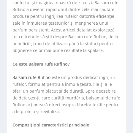
confortul și imaginea noastră de zi cu zi. Balsam rufe
Rufino a devenit rapid unul dintre cele mai căutate
produse pentru îngrijirea rufelor datorită eficienței
sale în înmuierea țesăturilor și menținerea unui
parfum persistent. Acest articol detaliat explorează
tot ce trebuie să știi despre Balsam rufe Rufino, de la
beneficii și mod de utilizare până la sfaturi pentru
obținerea celor mai bune rezultate la spălare.
Ce este Balsam rufe Rufino?
Balsam rufe Rufino
este un produs dedicat îngrijirii
rufelor, formulat pentru a înmuia țesăturile și a le
oferi un parfum plăcut și de durată. Spre deosebire
de detergenți, care curăță murdăria, balsamul de rufe
Rufino acționează direct asupra fibrelor textile pentru
a le proteja și revitaliza.
Compoziție și caracteristici principale