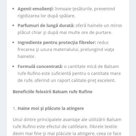
Agenti emolienți:
înmoaie țesăturile, prevenind
rigidizarea lor după spălare.
Parfumuri de lungă durată:
oferă hainele un miros
plăcut chiar și după mai multe ore de purtare.
Ingrediente pentru protecția fibrelor:
reduc
frecarea și uzura materialului, prelungind viața
hainelor.
Formulă concentrată:
o cantitate mică de Balsam
rufe Rufino este suficientă pentru o cantitate mare
de rufe, oferind un raport calitate-preț excelent.
Beneficiile folosirii Balsam rufe Rufino
Haine moi și plăcute la atingere
Unul dintre principalele avantaje ale utilizării Balsam
rufe Rufino este efectul de catifelare. Fibrele textile
devin mai fine și mai plăcute la atingere, ceea ce face