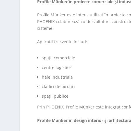
Profile Münker în proiecte comerciale și indus
Profile Münker este intens utilizat în proiecte com
PHOENIX colaborează cu dezvoltatori, construct
sisteme.
Aplicații frecvente includ:
spații comerciale
centre logistice
hale industriale
clădiri de birouri
spații publice
Prin PHOENIX, Profile Münker este integrat conf
Profile Münker în design interior și arhitectu