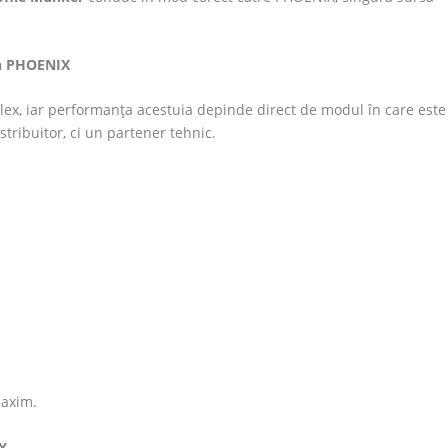
rin PHOENIX
lex, iar performanța acestuia depinde direct de modul în care este
stribuitor, ci un partener tehnic.
maxim.
X