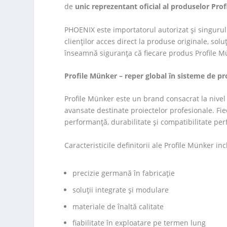
de
unic reprezentant oficial al produselor Pro
PHOENIX este importatorul autorizat și singuru
clienților acces direct la produse originale, solu
înseamnă siguranța că fiecare produs Profile Mü
Profile Münker – reper global în sisteme de pr
Profile Münker este un brand consacrat la nivel
avansate destinate proiectelor profesionale. Fi
performanță, durabilitate și compatibilitate pe
Caracteristicile definitorii ale Profile Münker inc
precizie germană în fabricație
soluții integrate și modulare
materiale de înaltă calitate
fiabilitate în exploatare pe termen lung