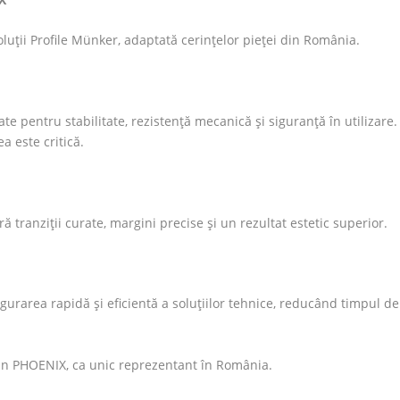
uții Profile Münker, adaptată cerințelor pieței din România.
ate pentru stabilitate, rezistență mecanică și siguranță în utilizare.
a este critică.
ră tranziții curate, margini precise și un rezultat estetic superior.
urarea rapidă și eficientă a soluțiilor tehnice, reducând timpul de
prin PHOENIX, ca unic reprezentant în România.