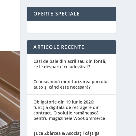
OFERTE SPECIALE
ARTICOLE RECENTE
Căzi de baie din acril sau din fontă,
ce le desparte cu adevărat?
Ce înseamnă monitorizarea parcului
auto și când este necesară?
Obligatorie din 19 iunie 2026:
funcția digitală de retragere din
contract. O soluție românească
pentru magazinele WooCommerce
Țuca Zbârcea & Asociații câștigă