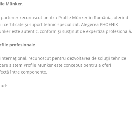
file Münker
.
l partener recunoscut pentru Profile Münker în România, oferind
ții certificate și suport tehnic specializat. Alegerea PHOENIX
nker este autentic, conform și susținut de expertiză profesională.
ofile profesionale
 internațional, recunoscut pentru dezvoltarea de soluții tehnice
ecare sistem Profile Münker este conceput pentru a oferi
rfectă între componente.
lud: