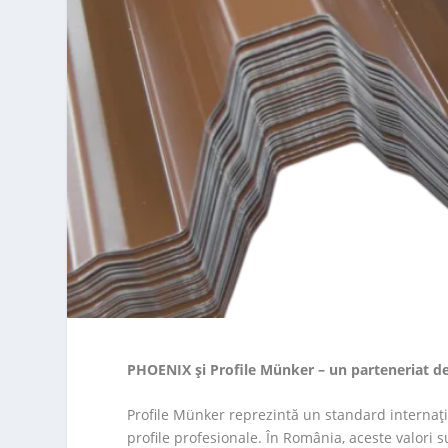
PHOENIX și Profile Münker – un parteneriat d
Profile Münker reprezintă un standard internațio
profile profesionale. În România, aceste valori 