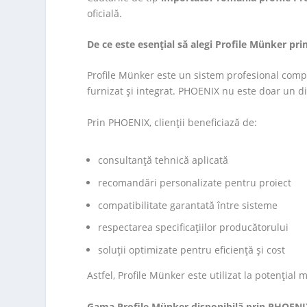
oficială.
De ce este esențial să alegi Profile Münker p
Profile Münker este un sistem profesional comp
furnizat și integrat. PHOENIX nu este doar un di
Prin PHOENIX, clienții beneficiază de:
consultanță tehnică aplicată
recomandări personalizate pentru proiect
compatibilitate garantată între sisteme
respectarea specificațiilor producătorului
soluții optimizate pentru eficiență și cost
Astfel, Profile Münker este utilizat la potențial 
Gama Profile Münker disponibilă prin PHOENI