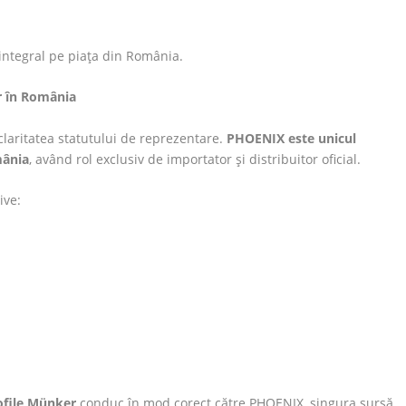
 integral pe piața din România.
r în România
claritatea statutului de reprezentare.
PHOENIX este unicul
mânia
, având rol exclusiv de importator și distribuitor oficial.
ive:
ofile Münker
conduc în mod corect către PHOENIX, singura sursă