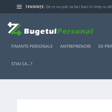
TENDINȚE:
De ce nu poti sa faci bani in timp ce alti
FINANTE PERSONALE
ANTREPRENORI
DE PR
STIAI CA…?