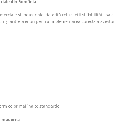
triale din România
erciale și industriale, datorită robusteții și fiabilității sale.
ori și antreprenori pentru implementarea corectă a acestor
orm celor mai înalte standarde.
ră modernă