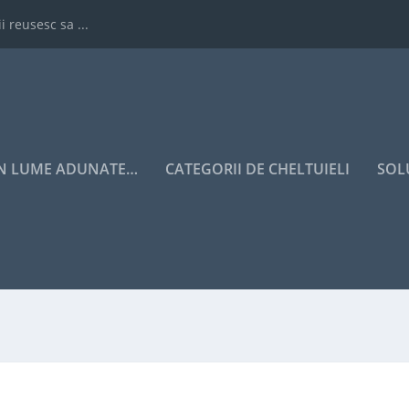
i reusesc sa ...
IN LUME ADUNATE…
CATEGORII DE CHELTUIELI
SOL