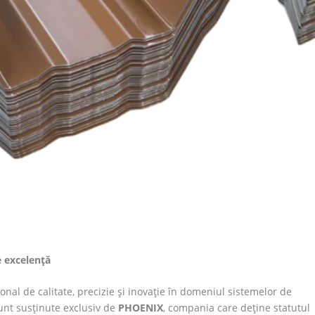
e excelență
nal de calitate, precizie și inovație în domeniul sistemelor de
sunt susținute exclusiv de
PHOENIX
, compania care deține statutul