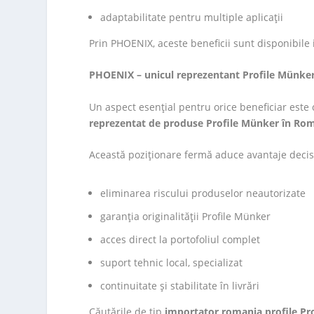
adaptabilitate pentru multiple aplicații
Prin PHOENIX, aceste beneficii sunt disponibile
PHOENIX – unicul reprezentant Profile Münke
Un aspect esențial pentru orice beneficiar este 
reprezentat de produse Profile Münker în Ro
Această poziționare fermă aduce avantaje decis
eliminarea riscului produselor neautorizate
garanția originalității Profile Münker
acces direct la portofoliul complet
suport tehnic local, specializat
continuitate și stabilitate în livrări
Căutările de tip
importator romania profile Pr