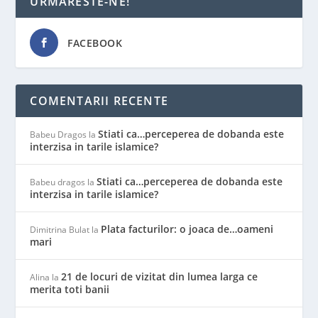
URMARESTE-NE!
FACEBOOK
COMENTARII RECENTE
Stiati ca…perceperea de dobanda este
Babeu Dragos
la
interzisa in tarile islamice?
Stiati ca…perceperea de dobanda este
Babeu dragos
la
interzisa in tarile islamice?
Plata facturilor: o joaca de…oameni
Dimitrina Bulat
la
mari
21 de locuri de vizitat din lumea larga ce
Alina
la
merita toti banii