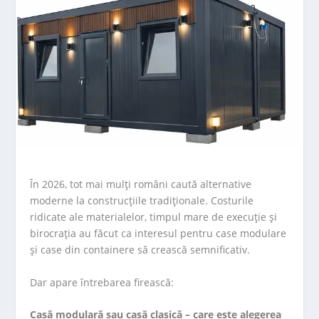
În 2026, tot mai mulți români caută alternative
moderne la construcțiile tradiționale. Costurile
ridicate ale materialelor, timpul mare de execuție și
birocrația au făcut ca interesul pentru case modulare
și case din containere să crească semnificativ.
Dar apare întrebarea firească:
Casă modulară sau casă clasică – care este alegerea