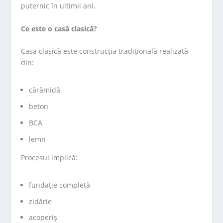
puternic în ultimii ani.
Ce este o casă clasică?
Casa clasică este construcția tradițională realizată
din:
cărămidă
beton
BCA
lemn
Procesul implică:
fundație completă
zidărie
acoperiș