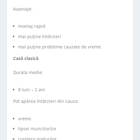
Avantaje:
montaj rapid
mai puține întârzieri
mai puține probleme cauzate de vreme
Casă clasică
Durata medie:
8 luni – 2 ani
Pot apărea întârzieri din cauza:
vremii
lipsei muncitorilor
creșterii prețurilor