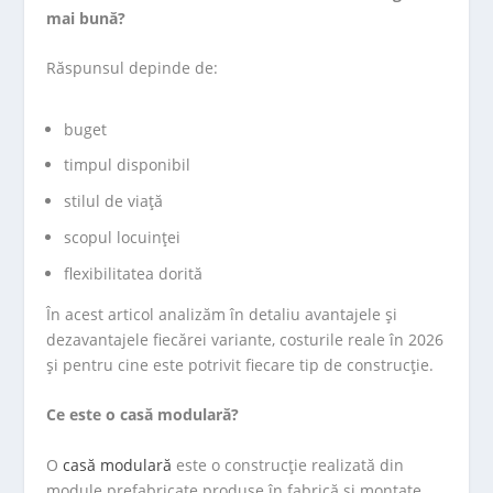
mai bună?
Răspunsul depinde de:
buget
timpul disponibil
stilul de viață
scopul locuinței
flexibilitatea dorită
În acest articol analizăm în detaliu avantajele și
dezavantajele fiecărei variante, costurile reale în 2026
și pentru cine este potrivit fiecare tip de construcție.
Ce este o casă modulară?
O
casă modulară
este o construcție realizată din
module prefabricate produse în fabrică și montate