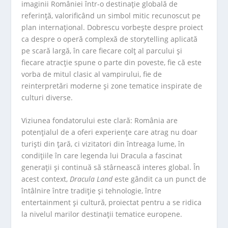
imaginii României într-o destinație globală de
referință, valorificând un simbol mitic recunoscut pe
plan internațional. Dobrescu vorbește despre proiect
ca despre o operă complexă de storytelling aplicată
pe scară largă, în care fiecare colț al parcului și
fiecare atracție spune o parte din poveste, fie că este
vorba de mitul clasic al vampirului, fie de
reinterpretări moderne și zone tematice inspirate de
culturi diverse.
Viziunea fondatorului este clară: România are
potențialul de a oferi experiențe care atrag nu doar
turiști din țară, ci vizitatori din întreaga lume, în
condițiile în care legenda lui Dracula a fascinat
generații și continuă să stârnească interes global. În
acest context,
Dracula Land
este gândit ca un punct de
întâlnire între tradiție și tehnologie, între
entertainment și cultură, proiectat pentru a se ridica
la nivelul marilor destinații tematice europene.