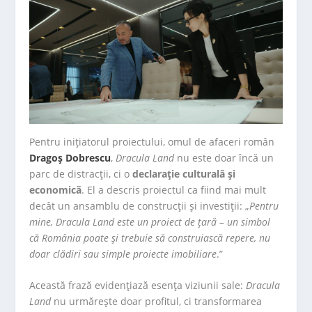
Pentru inițiatorul proiectului, omul de afaceri român
Dragoș Dobrescu
,
Dracula Land
nu este doar încă un
parc de distracții, ci o
declarație culturală și
economică
. El a descris proiectul ca fiind mai mult
decât un ansamblu de construcții și investiții: „
Pentru
mine, Dracula Land este un proiect de țară – un simbol
că România poate și trebuie să construiască repere, nu
doar clădiri sau simple proiecte imobiliare
.”
Această frază evidențiază esența viziunii sale:
Dracula
Land
nu urmărește doar profitul, ci transformarea