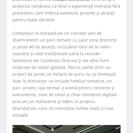
proiectul românesc ca fiind o experiență imersivă fără
precedent, care îmbină aventură, poveste și atracții
pentru toate vârstele.
Complexul se bazează pe un concept vast de
divertisment: un parc tematic cu șase zone distincte
și peste 40 de atracții, incluzând totul de la roller-
coastere și sate tradiționale până la recreări
fantastice ale Castelului Dracula și ale altor lumi
inspirate de mituri globale. Parcul, parte dintr-un
proiect de peste un miliard de euro, nu se limitează
doar la distracție: va include hoteluri tematice, un
parc acvatic, spa termal, o arenă pentru concerte și
evenimente, zone de retail și chiar elemente digitale
precum un metaverse și token-ul propriu,
DraculaCoin, care să conecteze lumea reală cu cea
virtuală.