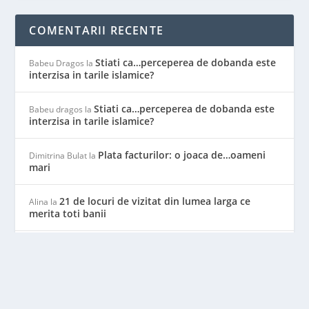
COMENTARII RECENTE
Stiati ca…perceperea de dobanda este
Babeu Dragos
la
interzisa in tarile islamice?
Stiati ca…perceperea de dobanda este
Babeu dragos
la
interzisa in tarile islamice?
Plata facturilor: o joaca de…oameni
Dimitrina Bulat
la
mari
21 de locuri de vizitat din lumea larga ce
Alina
la
merita toti banii
21 de locuri de vizitat din lumea larga ce
Daniel
la
merita toti banii