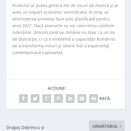
Proiectul ar putea genera mii de locuri de muncă și ar
avea un impact economic semnificativ, în timp ce
deschiderea primelor faze este planificată pentru
anul 2027. Dacă planurile se vor concretiza conform
intențiilor,
Dracula Land
va rămâne nu doar ca un loc
de distracție, ci ca o emblemă a capacității României
de a transforma mituri și istorie într-o experiență
contemporană captivantă.
ACȚIUNE:
RATĂ:
URMĂTORUL
Dragoș Dobrescu și