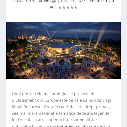
Postat de
Victor Neagu
|
dec. 11, 2025
|
Featured
|
0
|
Unul dintre cele mai ambițioase proiecte de
divertisment din Europa este pe cale să prindă viață
lângă București.
Dracula Land
, descris drept prima și
cea mai mare destinație tematică dedicată legendei
lui Dracula, a atras atenţia internaţională, iar
publicaţia britanică
independent.co.uk
scrie despre