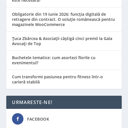
este necesară?
Obligatorie din 19 iunie 2026: funcția digitală de
retragere din contract. O soluție românească pentru
magazinele WooCommerce
Țuca Zbârcea & Asociații câștigă cinci premii la Gala
Avocați de Top
Buchetele tematice: cum asortezi florile cu
evenimentul?
Cum transformi pasiunea pentru fitness într-o
carieră stabilă
URMARESTE-NE!
FACEBOOK