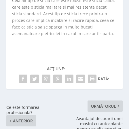
Celalalt tip de sticla care este folosit este sticla calita,
care este o sticla mai tare si mai rezistenta decat
sticla standard. Acest tip de sticla trece printr-un
proces care implica incalzire si racire rapida, ceea ce
face ca sticla sa se sparga in multe bucati
asemanatoare pietricelei in cazul in care ar fi sparta.
ACȚIUNE:
RATĂ:
URMĂTORUL
Ce este formarea
profesionala?
Avantajul decorarii unei
ANTERIOR
masini cu autocolante
pentru publicitate si nu