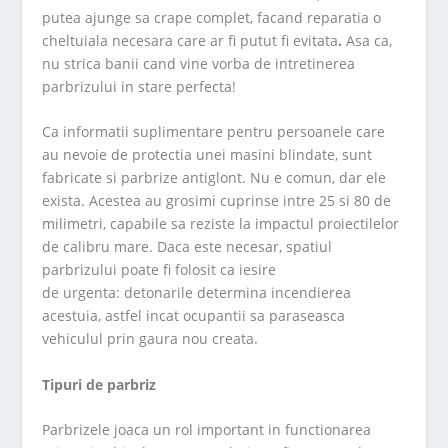
putea ajunge sa crape complet, facand reparatia o
cheltuiala necesara care ar fi putut fi evitata
.
Asa ca,
nu strica banii cand vine vorba de intretinerea
parbrizului in stare perfecta!
Ca informatii suplimentare pentru persoanele care
au nevoie de protectia unei masini blindate, sunt
fabricate si parbrize antiglont. Nu e comun, dar ele
exista. Acestea au grosimi cuprinse intre 25 si 80 de
milimetri, capabile sa reziste la impactul proiectilelor
de calibru mare. Daca este necesar, spatiul
parbrizului poate fi folosit ca iesire
de urgenta: detonarile determina incendierea
acestuia, astfel incat ocupantii sa paraseasca
vehiculul prin gaura nou creata.
Tipuri de parbriz
Parbrizele joaca un rol important in functionarea