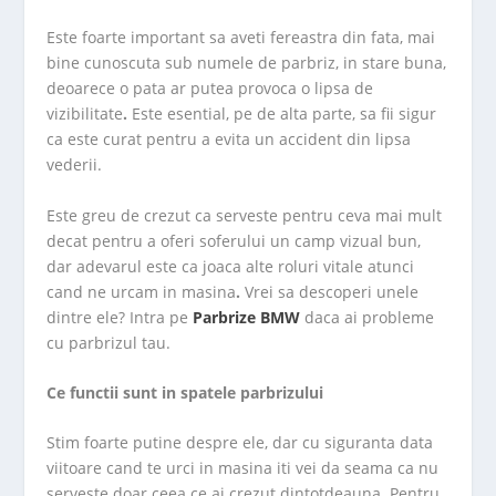
Este foarte important sa aveti fereastra din fata, mai
bine cunoscuta sub numele de parbriz, in stare buna,
deoarece o pata ar putea provoca o lipsa de
vizibilitate
.
Este esential, pe de alta parte, sa fii sigur
ca este curat pentru a evita un accident din lipsa
vederii.
Este greu de crezut ca serveste pentru ceva mai mult
decat pentru a oferi soferului un camp vizual bun,
dar adevarul este ca joaca alte roluri vitale atunci
cand ne urcam in masina
.
Vrei sa descoperi unele
dintre ele? Intra pe
Parbrize BMW
daca ai probleme
cu parbrizul tau.
Ce functii sunt in spatele parbrizului
Stim foarte putine despre ele, dar cu siguranta data
viitoare cand te urci in masina iti vei da seama ca nu
serveste doar ceea ce ai crezut dintotdeauna.
Pentru