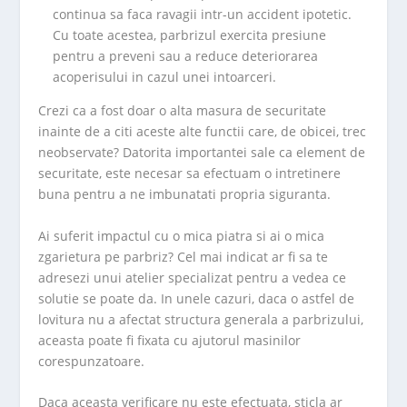
continua sa faca ravagii intr-un accident ipotetic.
Cu toate acestea, parbrizul exercita presiune
pentru a preveni sau a reduce deteriorarea
acoperisului in cazul unei intoarceri.
Crezi ca a fost doar o alta masura de securitate
inainte de a citi aceste alte functii care, de obicei, trec
neobservate? Datorita importantei sale ca element de
securitate, este necesar sa efectuam o intretinere
buna pentru a ne imbunatati propria siguranta.
Ai suferit impactul cu o mica piatra si ai o mica
zgarietura pe parbriz? Cel mai indicat ar fi sa te
adresezi unui atelier specializat pentru a vedea ce
solutie se poate da. In unele cazuri, daca o astfel de
lovitura nu a afectat structura generala a parbrizului,
aceasta poate fi fixata cu ajutorul masinilor
corespunzatoare.
Daca aceasta verificare nu este efectuata, sticla ar