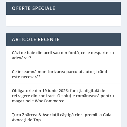
OFERTE SPECIALE
ARTICOLE RECENTE
Căzi de baie din acril sau din fontă, ce le desparte cu
adevărat?
Ce înseamnă monitorizarea parcului auto și când
este necesară?
Obligatorie din 19 iunie 2026: funcția digitală de
retragere din contract. O soluție românească pentru
magazinele WooCommerce
Țuca Zbârcea & Asociații câștigă cinci premii la Gala
Avocați de Top