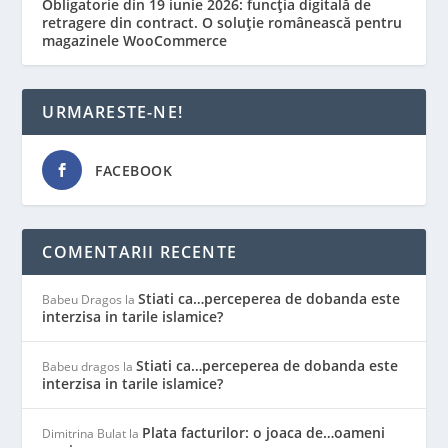
Obligatorie din 19 iunie 2026: funcția digitală de
retragere din contract. O soluție românească pentru
magazinele WooCommerce
URMARESTE-NE!
FACEBOOK
COMENTARII RECENTE
Stiati ca…perceperea de dobanda este
Babeu Dragos
la
interzisa in tarile islamice?
Stiati ca…perceperea de dobanda este
Babeu dragos
la
interzisa in tarile islamice?
Plata facturilor: o joaca de…oameni
Dimitrina Bulat
la