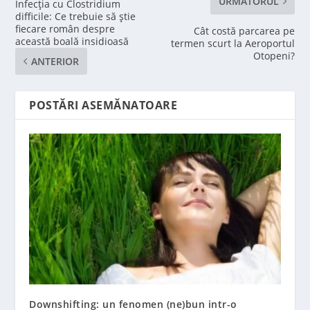
URMĂTORUL
Infecția cu Clostridium
difficile: Ce trebuie să știe
fiecare român despre
Cât costă parcarea pe
această boală insidioasă
termen scurt la Aeroportul
Otopeni?
ANTERIOR
POSTĂRI ASEMĂNATOARE
Downshifting: un fenomen (ne)bun intr-o