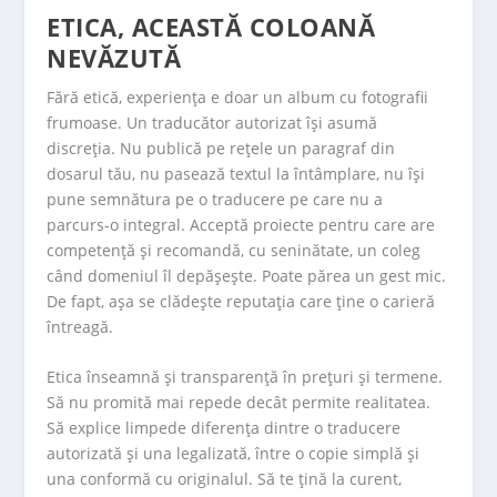
ETICA, ACEASTĂ COLOANĂ
NEVĂZUTĂ
Fără etică, experiența e doar un album cu fotografii
frumoase. Un traducător autorizat își asumă
discreția. Nu publică pe rețele un paragraf din
dosarul tău, nu pasează textul la întâmplare, nu își
pune semnătura pe o traducere pe care nu a
parcurs-o integral. Acceptă proiecte pentru care are
competență și recomandă, cu seninătate, un coleg
când domeniul îl depășește. Poate părea un gest mic.
De fapt, așa se clădește reputația care ține o carieră
întreagă.
Etica înseamnă și transparență în prețuri și termene.
Să nu promită mai repede decât permite realitatea.
Să explice limpede diferența dintre o traducere
autorizată și una legalizată, între o copie simplă și
una conformă cu originalul. Să te țină la curent,