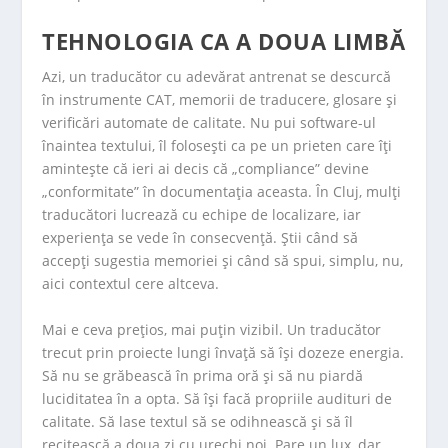
TEHNOLOGIA CA A DOUA LIMBĂ
Azi, un traducător cu adevărat antrenat se descurcă
în instrumente CAT, memorii de traducere, glosare și
verificări automate de calitate. Nu pui software-ul
înaintea textului, îl folosești ca pe un prieten care îți
amintește că ieri ai decis că „compliance” devine
„conformitate” în documentația aceasta. În Cluj, mulți
traducători lucrează cu echipe de localizare, iar
experiența se vede în consecvență. Știi când să
accepți sugestia memoriei și când să spui, simplu, nu,
aici contextul cere altceva.
Mai e ceva prețios, mai puțin vizibil. Un traducător
trecut prin proiecte lungi învață să își dozeze energia.
Să nu se grăbească în prima oră și să nu piardă
luciditatea în a opta. Să își facă propriile audituri de
calitate. Să lase textul să se odihnească și să îl
recitească a doua zi cu urechi noi. Pare un lux, dar