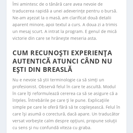
Îmi amintesc de o tânără care avea nevoie de
traducerea rapidă a unei adeverințe pentru o bursă.
Ne-am așezat la o masă, am clarificat două detalii
aparent minore, apoi textul a curs. A doua zi a trimis
un mesaj scurt. A intrat la program. E genul de mică
victorie din care se hrănește meseria asta.
CUM RECUNOȘTI EXPERIENȚA
AUTENTICĂ ATUNCI CÂND NU
EȘTI DIN BREASLĂ
Nu e nevoie să știi terminologie ca să simți un
profesionist. Observă felul în care te ascultă. Modul
în care îți reformulează cererea ca să se asigure că a
înțeles. Întrebările pe care ți le pune. Explicațiile
simple pe care le oferă fără să te copleșească. Felul în
care își asumă o corectură, dacă apare. Un traducător
versat vorbește calm despre opțiuni, propune soluții
cu sens și nu confundă viteza cu graba.