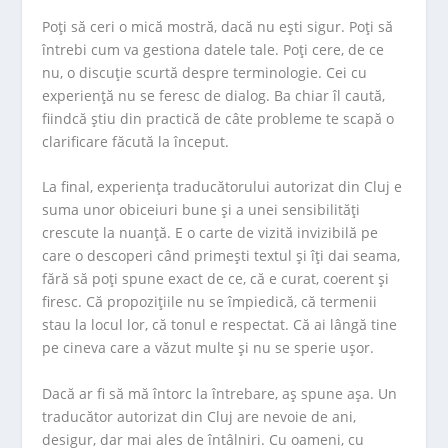
Poți să ceri o mică mostră, dacă nu ești sigur. Poți să
întrebi cum va gestiona datele tale. Poți cere, de ce
nu, o discuție scurtă despre terminologie. Cei cu
experiență nu se feresc de dialog. Ba chiar îl caută,
fiindcă știu din practică de câte probleme te scapă o
clarificare făcută la început.
La final, experiența traducătorului autorizat din Cluj e
suma unor obiceiuri bune și a unei sensibilități
crescute la nuanță. E o carte de vizită invizibilă pe
care o descoperi când primești textul și îți dai seama,
fără să poți spune exact de ce, că e curat, coerent și
firesc. Că propozițiile nu se împiedică, că termenii
stau la locul lor, că tonul e respectat. Că ai lângă tine
pe cineva care a văzut multe și nu se sperie ușor.
Dacă ar fi să mă întorc la întrebare, aș spune așa. Un
traducător autorizat din Cluj are nevoie de ani,
desigur, dar mai ales de întâlniri. Cu oameni, cu