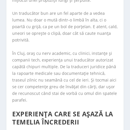
mijlocul unei propoziții lungi și șerpuite.
Un traducător bun are un fel aparte de a vedea
lumea. Nu doar o mută dintr-o limbă în alta, ci o
poartă cu grijă, ca pe un bol de porțelan. E atent, cald,
uneori se oprește o clipă, doar cât să caute nuanța
potrivită.
În Cluj, oraș cu nerv academic, cu clinici, instanțe și
companii tech, experiența unui traducător autorizat
capătă chipuri multiple. De la traduceri juridice până
la rapoarte medicale sau documentație tehnică,
traseul zilnic nu seamănă cu cel de ieri. Și tocmai aici
se cer competențe greu de învățat din cărți, dar ușor
de recunoscut când stai de vorbă cu omul din spatele
parafei.
EXPERIENȚA CARE SE AȘAZĂ LA
TEMELIA ÎNCREDERII