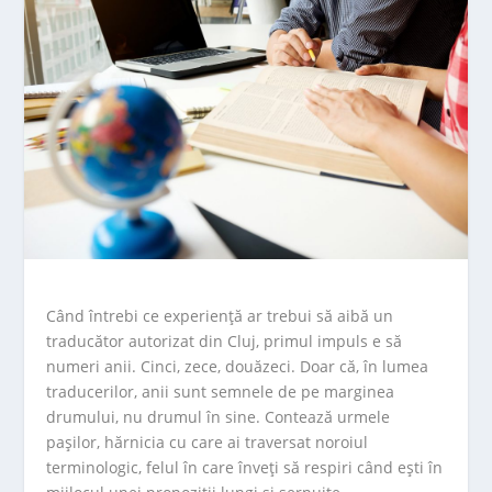
Când întrebi ce experiență ar trebui să aibă un
traducător autorizat din Cluj, primul impuls e să
numeri anii. Cinci, zece, douăzeci. Doar că, în lumea
traducerilor, anii sunt semnele de pe marginea
drumului, nu drumul în sine. Contează urmele
pașilor, hărnicia cu care ai traversat noroiul
terminologic, felul în care înveți să respiri când ești în