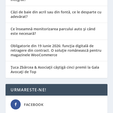
Căzi de baie din acril sau din fontă, ce le desparte cu
adevărat?
Ce înseamnă monitorizarea parcului auto și când
este necesară?
Obligatorie din 19 iunie 2026: funcția digitală de
retragere din contract. O soluție românească pentru
magazinele WooCommerce
Țuca Zbârcea & Asociații câștigă cinci premii la Gala
Avocați de Top
URMARESTE-NE!
FACEBOOK