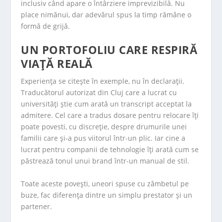
inclusiv când apare o întârziere imprevizibilă. Nu
place nimănui, dar adevărul spus la timp rămâne o
formă de grijă.
UN PORTOFOLIU CARE RESPIRĂ
VIAȚĂ REALĂ
Experiența se citește în exemple, nu în declarații.
Traducătorul autorizat din Cluj care a lucrat cu
universități știe cum arată un transcript acceptat la
admitere. Cel care a tradus dosare pentru relocare îți
poate povesti, cu discreție, despre drumurile unei
familii care și-a pus viitorul într-un plic. Iar cine a
lucrat pentru companii de tehnologie îți arată cum se
păstrează tonul unui brand într-un manual de stil.
Toate aceste povești, uneori spuse cu zâmbetul pe
buze, fac diferența dintre un simplu prestator și un
partener.