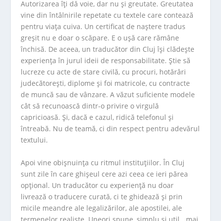
Autorizarea îți dă voie, dar nu și greutate. Greutatea
vine din întâlnirile repetate cu textele care contează
pentru viața cuiva. Un certificat de naștere tradus
greșit nu e doar o scăpare. E o ușă care rămâne
închisă. De aceea, un traducător din Cluj își clădește
experiența în jurul ideii de responsabilitate. Știe să
lucreze cu acte de stare civilă, cu procuri, hotărâri
judecătorești, diplome și foi matricole, cu contracte
de muncă sau de vânzare. A văzut suficiente modele
cât să recunoască dintr-o privire o virgulă
capricioasă. Și, dacă e cazul, ridică telefonul și
întreabă. Nu de teamă, ci din respect pentru adevărul
textului.
Apoi vine obișnuința cu ritmul instituțiilor. În Cluj
sunt zile în care ghișeul cere azi ceea ce ieri părea
opțional. Un traducător cu experiență nu doar
livrează o traducere curată, ci te ghidează și prin
micile meandre ale legalizărilor, ale apostilei, ale
termenelor realiste. Uneori spune, simplu și util, „mai