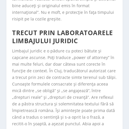
bine aduceți și originalul emis în format
internațional”. Nu e moft, e protecție în fața timpului
risipit pe la cozile greșite.
TRECUT PRIN LABORATOARELE
LIMBAJULUI JURIDIC
Limbajul juridic e o pădure cu poteci bătute și
capcane ascunse. Poți traduce „power of attorney” în
mai multe feluri, dar doar câteva sunt corecte în
funcție de context. În Cluj, traducătorul autorizat care
a trecut prin zeci de contracte simte terenul sub tălpi.
Cunoaște formulele consacrate și diferența aceea
mică dintre „se obligă” și „se angajează”, între
„drepturi reale” și „drepturi de creanță”. Are reflexul
de a păstra structura și solemnitatea textului fără să
împietrească româna. Își amintește poate prima dată
când a tradus o sentință și s-a oprit la o frază, a
recitit-o în șoaptă, a așezat punctul. Abia apoi a