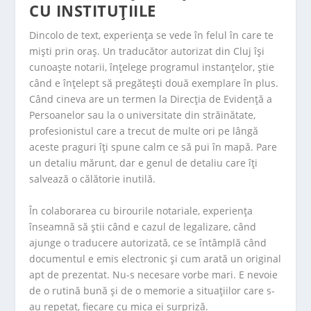
CU INSTITUȚIILE
Dincolo de text, experiența se vede în felul în care te
miști prin oraș. Un traducător autorizat din Cluj își
cunoaște notarii, înțelege programul instanțelor, știe
când e înțelept să pregătești două exemplare în plus.
Când cineva are un termen la Direcția de Evidență a
Persoanelor sau la o universitate din străinătate,
profesionistul care a trecut de multe ori pe lângă
aceste praguri îți spune calm ce să pui în mapă. Pare
un detaliu mărunt, dar e genul de detaliu care îți
salvează o călătorie inutilă.
În colaborarea cu birourile notariale, experiența
înseamnă să știi când e cazul de legalizare, când
ajunge o traducere autorizată, ce se întâmplă când
documentul e emis electronic și cum arată un original
apt de prezentat. Nu-s necesare vorbe mari. E nevoie
de o rutină bună și de o memorie a situațiilor care s-
au repetat, fiecare cu mica ei surpriză.