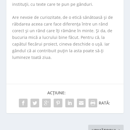
instituții, cu texte care te pun pe gânduri.
Are nevoie de curiozitate, de o etică sănătoasă și de
răbdarea aceea care face diferența între un rând
corect și un rând care îți rămâne în minte. Și da, de
bucuria mică a lucrului bine făcut. Pentru că, la
capătul fiecărui proiect, cineva deschide o ușă. Iar
gândul că ai contribuit puțin la asta poate să-ți
lumineze toată ziua.
ACȚIUNE:
RATĂ: