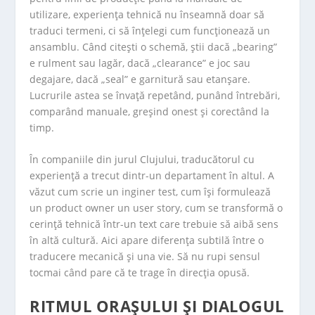
utilizare, experiența tehnică nu înseamnă doar să
traduci termeni, ci să înțelegi cum funcționează un
ansamblu. Când citești o schemă, știi dacă „bearing”
e rulment sau lagăr, dacă „clearance” e joc sau
degajare, dacă „seal” e garnitură sau etanșare.
Lucrurile astea se învață repetând, punând întrebări,
comparând manuale, greșind onest și corectând la
timp.
În companiile din jurul Clujului, traducătorul cu
experiență a trecut dintr-un departament în altul. A
văzut cum scrie un inginer test, cum își formulează
un product owner un user story, cum se transformă o
cerință tehnică într-un text care trebuie să aibă sens
în altă cultură. Aici apare diferența subtilă între o
traducere mecanică și una vie. Să nu rupi sensul
tocmai când pare că te trage în direcția opusă.
RITMUL ORAȘULUI ȘI DIALOGUL