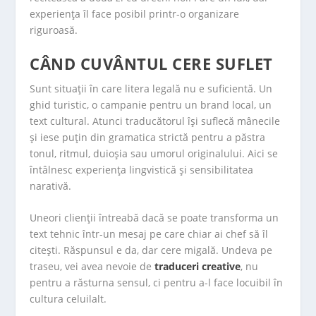
experiența îl face posibil printr-o organizare
riguroasă.
CÂND CUVÂNTUL CERE SUFLET
Sunt situații în care litera legală nu e suficientă. Un
ghid turistic, o campanie pentru un brand local, un
text cultural. Atunci traducătorul își suflecă mânecile
și iese puțin din gramatica strictă pentru a păstra
tonul, ritmul, duioșia sau umorul originalului. Aici se
întâlnesc experiența lingvistică și sensibilitatea
narativă.
Uneori clienții întreabă dacă se poate transforma un
text tehnic într-un mesaj pe care chiar ai chef să îl
citești. Răspunsul e da, dar cere migală. Undeva pe
traseu, vei avea nevoie de
traduceri creative
, nu
pentru a răsturna sensul, ci pentru a-l face locuibil în
cultura celuilalt.