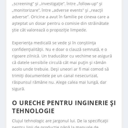
„screening” și „investigație”, între „follow-up” și
„monitorizare”, între „adverse events” și „reacții
adverse”. Oricine a avut în familie pe cineva care a
așteptat un dosar pentru o comisie din străinătate
știe cât valorează o propoziție limpede.
Experiența medicală se vede și în conștiința
confidențialității. Nu e doar o clauză semnată, e o
rigoare zilnică. Un traducător cu vechime se asigură
că datele sensibile circulă cât mai puțin și rămân
acolo unde trebuie. Deși uneori ar fi mai comod să
trimiți documentele pe un canal nesecurizat,
răspunsul rămâne nu. Alege calea mai lungă, dar
sigură.
O URECHE PENTRU INGINERIE ȘI
TEHNOLOGIE
Clujul tehnologic are jargonul lui. De la specificații
pentru linii de producție până la manuale de