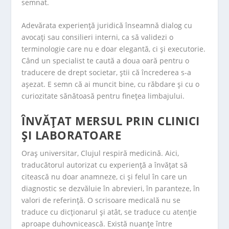
semnat.
Adevărata experiență juridică înseamnă dialog cu
avocați sau consilieri interni, ca să validezi o
terminologie care nu e doar elegantă, ci și executorie.
Când un specialist te caută a doua oară pentru o
traducere de drept societar, știi că încrederea s-a
așezat. E semn că ai muncit bine, cu răbdare și cu o
curiozitate sănătoasă pentru finețea limbajului.
ÎNVĂȚAT MERSUL PRIN CLINICI
ȘI LABORATOARE
Oraș universitar, Clujul respiră medicină. Aici,
traducătorul autorizat cu experiență a învățat să
citească nu doar anamneze, ci și felul în care un
diagnostic se dezvăluie în abrevieri, în paranteze, în
valori de referință. O scrisoare medicală nu se
traduce cu dicționarul și atât, se traduce cu atenție
aproape duhovnicească. Există nuanțe între