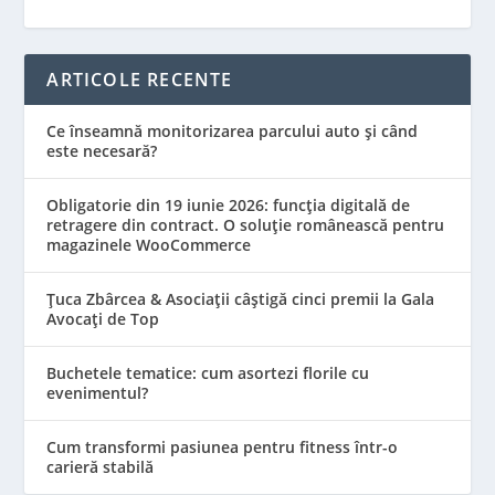
ARTICOLE RECENTE
Ce înseamnă monitorizarea parcului auto și când
este necesară?
Obligatorie din 19 iunie 2026: funcția digitală de
retragere din contract. O soluție românească pentru
magazinele WooCommerce
Țuca Zbârcea & Asociații câștigă cinci premii la Gala
Avocați de Top
Buchetele tematice: cum asortezi florile cu
evenimentul?
Cum transformi pasiunea pentru fitness într-o
carieră stabilă