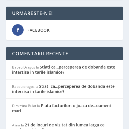
URMARESTE-NE!
FACEBOOK
COMENTARII RECENTE
Stiati ca…perceperea de dobanda este
Babeu Dragos
la
interzisa in tarile islamice?
Stiati ca…perceperea de dobanda este
Babeu dragos
la
interzisa in tarile islamice?
Plata facturilor: o joaca de…oameni
Dimitrina Bulat
la
mari
21 de locuri de vizitat din lumea larga ce
Alina
la