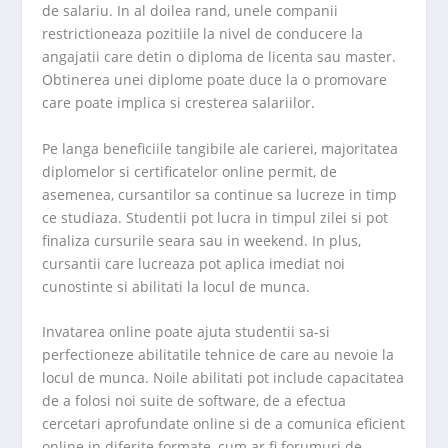
de salariu. In al doilea rand, unele companii
restrictioneaza pozitiile la nivel de conducere la
angajatii care detin o diploma de licenta sau master.
Obtinerea unei diplome poate duce la o promovare
care poate implica si cresterea salariilor.
Pe langa beneficiile tangibile ale carierei, majoritatea
diplomelor si certificatelor online permit, de
asemenea, cursantilor sa continue sa lucreze in timp
ce studiaza. Studentii pot lucra in timpul zilei si pot
finaliza cursurile seara sau in weekend. In plus,
cursantii care lucreaza pot aplica imediat noi
cunostinte si abilitati la locul de munca.
Invatarea online poate ajuta studentii sa-si
perfectioneze abilitatile tehnice de care au nevoie la
locul de munca. Noile abilitati pot include capacitatea
de a folosi noi suite de software, de a efectua
cercetari aprofundate online si de a comunica eficient
online in diferite formate, cum ar fi forumuri de