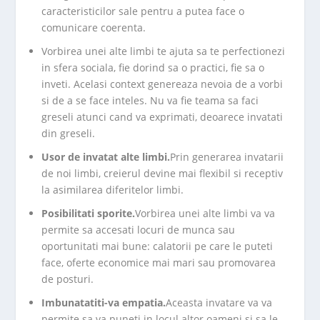
caracteristicilor sale pentru a putea face o
comunicare coerenta.
Vorbirea unei alte limbi te ajuta sa te perfectionezi
in sfera sociala, fie dorind sa o practici, fie sa o
inveti. Acelasi context genereaza nevoia de a vorbi
si de a se face inteles. Nu va fie teama sa faci
greseli atunci cand va exprimati, deoarece invatati
din greseli.
Usor de invatat alte limbi.
Prin generarea invatarii
de noi limbi, creierul devine mai flexibil si receptiv
la asimilarea diferitelor limbi.
Posibilitati sporite.
Vorbirea unei alte limbi va va
permite sa accesati locuri de munca sau
oportunitati mai bune: calatorii pe care le puteti
face, oferte economice mai mari sau promovarea
de posturi.
Imbunatatiti-va empatia.
Aceasta invatare va va
permite sa va puneti in locul altor oameni si sa le