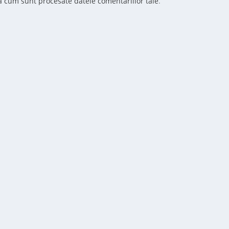
ă cum sunt procesate datele comentariilor tale
.