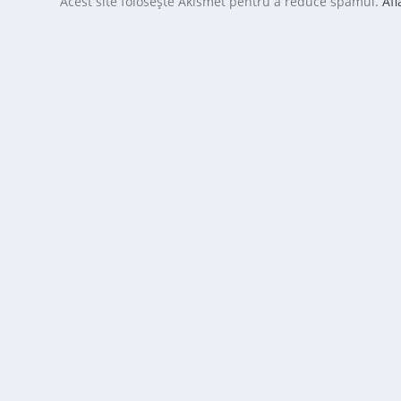
Acest site folosește Akismet pentru a reduce spamul.
Afl