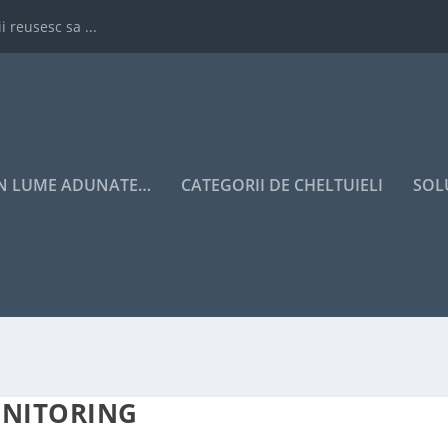
i reusesc sa ...
IN LUME ADUNATE…
CATEGORII DE CHELTUIELI
SOL
ONITORING