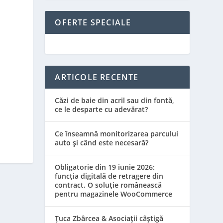
OFERTE SPECIALE
ARTICOLE RECENTE
Căzi de baie din acril sau din fontă,
ce le desparte cu adevărat?
Ce înseamnă monitorizarea parcului
auto și când este necesară?
Obligatorie din 19 iunie 2026:
funcția digitală de retragere din
contract. O soluție românească
pentru magazinele WooCommerce
Țuca Zbârcea & Asociații câștigă