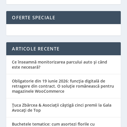
OFERTE SPECIALE
ARTICOLE RECENTE
Ce înseamnă monitorizarea parcului auto și când
este necesară?
Obligatorie din 19 iunie 2026: funcția digitală de
retragere din contract. O soluție românească pentru
magazinele WooCommerce
Țuca Zbârcea & Asociații câștigă cinci premii la Gala
Avocați de Top
Buchetele tematice: cum asortezi florile cu