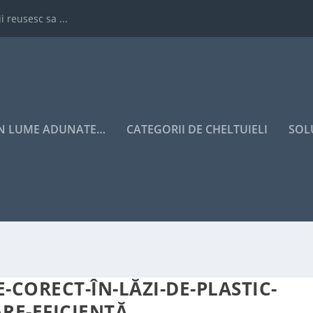
i reusesc sa ...
IN LUME ADUNATE…
CATEGORII DE CHELTUIELI
SOL
CORECT-ÎN-LĂZI-DE-PLASTIC-
RE-EFICIENTĂ