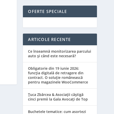
OFERTE SPECIALE
ARTICOLE RECENTE
Ce înseamnă monitorizarea parcului
auto și când este necesară?
Obligatorie din 19 iunie 2026:
funcția digitală de retragere din
contract. O soluție românească
pentru magazinele WooCommerce
Țuca Zbârcea & Asociații câștigă
cinci premii la Gala Avocați de Top
Buchetele tematice: cum asortezi