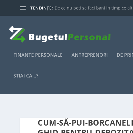
TENDINȚE:
De ce nu poti sa faci bani in timp ce alti
FINANTE PERSONALE
ANTREPRENORI
DE PR
STIAI CA…?
CUM-SĂ-PUI-BORCANELE-
GHID-PENTRU-DEPOZITA