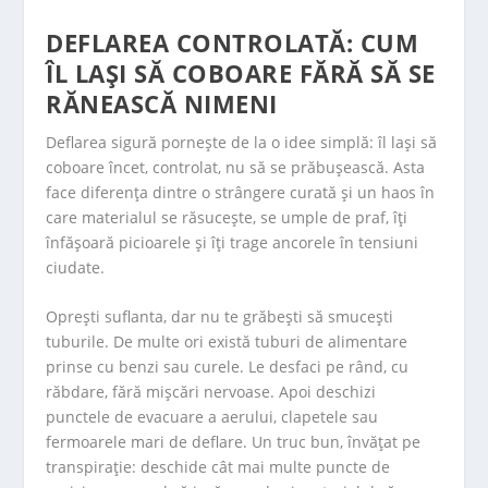
DEFLAREA CONTROLATĂ: CUM
ÎL LAȘI SĂ COBOARE FĂRĂ SĂ SE
RĂNEASCĂ NIMENI
Deflarea sigură pornește de la o idee simplă: îl lași să
coboare încet, controlat, nu să se prăbușească. Asta
face diferența dintre o strângere curată și un haos în
care materialul se răsucește, se umple de praf, îți
înfășoară picioarele și îți trage ancorele în tensiuni
ciudate.
Oprești suflanta, dar nu te grăbești să smucești
tuburile. De multe ori există tuburi de alimentare
prinse cu benzi sau curele. Le desfaci pe rând, cu
răbdare, fără mișcări nervoase. Apoi deschizi
punctele de evacuare a aerului, clapetele sau
fermoarele mari de deflare. Un truc bun, învățat pe
transpirație: deschide cât mai multe puncte de