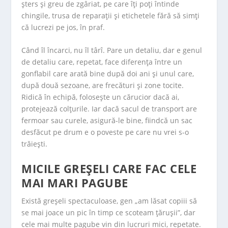
șters și greu de zgâriat, pe care îți poți întinde
chingile, trusa de reparații și etichetele fără să simți
că lucrezi pe jos, în praf.
Când îl încarci, nu îl târî. Pare un detaliu, dar e genul
de detaliu care, repetat, face diferența între un
gonflabil care arată bine după doi ani și unul care,
după două sezoane, are frecături și zone tocite.
Ridică în echipă, folosește un cărucior dacă ai,
protejează colțurile. Iar dacă sacul de transport are
fermoar sau curele, asigură-le bine, fiindcă un sac
desfăcut pe drum e o poveste pe care nu vrei s-o
trăiești.
MICILE GREȘELI CARE FAC CELE
MAI MARI PAGUBE
Există greșeli spectaculoase, gen „am lăsat copiii să
se mai joace un pic în timp ce scoteam țărușii”, dar
cele mai multe pagube vin din lucruri mici, repetate.