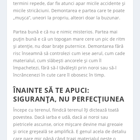
termini repede, dar fix atunci apar micile accidente și
micile stricăciuni. Demontarea e partea care te poate
„mușca”, uneori la propriu, alteori doar la buzunar.
Partea bună e că nu e nimic misterios. Partea mai
puțin bună e că un topogan mare cere un pic de ritm
și atenție, nu doar brațe puternice. Demontarea fără
risc înseamnă să controlezi cum iese aerul, cum cade
materialul, cum slăbești ancorele și cum îl
împachetezi, fără să-l tăvălești prin noroi sau să-l
încrâncenezi în cute care îl obosesc în timp.
ÎNAINTE SĂ TE APUCI:
SIGURANȚA, NU PERFECȚIUNEA
Începe cu terenul, fiindcă terenul îți dictează toată
povestea. Dacă iarba e udă, dacă ai noroi sau
pietricele ascunse, orice mișcare devine mai greoaie
și orice greșeală se amplifică. E genul acela de detaliu
care pare mic până când tragi materialul peste o