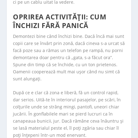
ci pe un cablu uitat la vedere.
OPRIREA ACTIVITĂȚII: CUM
ÎNCHIZI FĂRĂ PANICĂ
Demontezi bine când închizi bine. Dacă încă mai sunt
copii care se învârt prin zonă, dacă cineva s-a urcat să
facă poze sau a rămas un telefon pe rampă, nu porni
demontarea doar pentru că „gata, s-a făcut ora”.
Spune din timp că se închide, cu un ton prietenos.
Oamenii cooperează mult mai ușor când nu simt că
sunt alungați.
După ce e clar că zona e liberă, fă un control rapid,
dar serios. Uită-te în interiorul pasajelor, pe scări, în
colțurile unde se strâng mingi, pantofi, uneori chiar
jucării. În gonflabilele mari se pierd lucruri ca în
canapeaua bunicii, jur. Dacă rămâne ceva înăuntru și
se lasă materialul peste el, îl poți zgâria sau chiar îl
poți înțepeni într-un mod enervant.