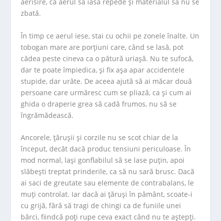
aerisire, ca aerul să iasă repede și materialul să nu se
zbată.
În timp ce aerul iese, stai cu ochii pe zonele înalte. Un
tobogan mare are porțiuni care, când se lasă, pot
cădea peste cineva ca o pătură uriașă. Nu te sufocă,
dar te poate împiedica, și fix așa apar accidentele
stupide, dar urâte. De aceea ajută să ai măcar două
persoane care urmăresc cum se pliază, ca și cum ai
ghida o draperie grea să cadă frumos, nu să se
îngrămădească.
Ancorele, țărușii și corzile nu se scot chiar de la
început, decât dacă produc tensiuni periculoase. În
mod normal, lași gonflabilul să se lase puțin, apoi
slăbești treptat prinderile, ca să nu sară brusc. Dacă
ai saci de greutate sau elemente de contrabalans, le
muți controlat. Iar dacă ai țăruși în pământ, scoate-i
cu grijă, fără să tragi de chingi ca de funiile unei
bărci, fiindcă poți rupe ceva exact când nu te aștepți.