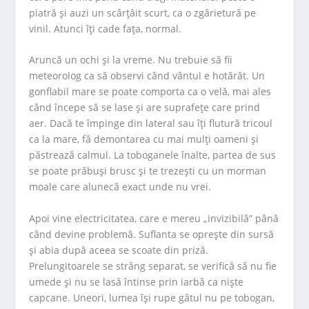
piatră și auzi un scârțâit scurt, ca o zgârietură pe
vinil. Atunci îți cade fața, normal.
Aruncă un ochi și la vreme. Nu trebuie să fii
meteorolog ca să observi când vântul e hotărât. Un
gonflabil mare se poate comporta ca o velă, mai ales
când începe să se lase și are suprafețe care prind
aer. Dacă te împinge din lateral sau îți flutură tricoul
ca la mare, fă demontarea cu mai mulți oameni și
păstrează calmul. La toboganele înalte, partea de sus
se poate prăbuși brusc și te trezești cu un morman
moale care alunecă exact unde nu vrei.
Apoi vine electricitatea, care e mereu „invizibilă” până
când devine problemă. Suflanta se oprește din sursă
și abia după aceea se scoate din priză.
Prelungitoarele se strâng separat, se verifică să nu fie
umede și nu se lasă întinse prin iarbă ca niște
capcane. Uneori, lumea își rupe gâtul nu pe tobogan,