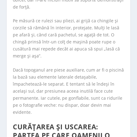
de forță.
Pe măsură ce rulezi sau pliezi, ai grijă ca chingile și
corzile să rămână în interior, protejate. Mulți le lasă
pe afară și, când cară pachetul, se agață de tot. O
chingă prinsă într-un colț de mașină poate rupe o
cusătură mai repede decât ai apuca să spui „lasă că
merge și așa”.
Dacă topoganul are piese auxiliare, cum ar fi o piscină
la bază sau elemente laterale detașabile,
împachetează-le separat. E tentant să le îndeși în
același sul, dar presiunea aceea inutilă face cute
permanente. Iar cutele, pe gonflabile, sunt ca ridurile
pe o fotografie veche: nu dispar, doar devin mai
evidente.
CURĂȚAREA ȘI USCAREA:
PARTEA PE CARE OAMENII O