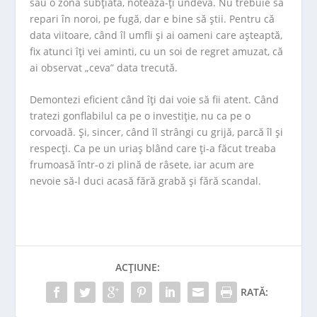
sau o zonă subțiată, notează-ți undeva. Nu trebuie să
repari în noroi, pe fugă, dar e bine să știi. Pentru că
data viitoare, când îl umfli și ai oameni care așteaptă,
fix atunci îți vei aminti, cu un soi de regret amuzat, că
ai observat „ceva” data trecută.
Demontezi eficient când îți dai voie să fii atent. Când
tratezi gonflabilul ca pe o investiție, nu ca pe o
corvoadă. Și, sincer, când îl strângi cu grijă, parcă îl și
respecți. Ca pe un uriaș blând care ți-a făcut treaba
frumoasă într-o zi plină de râsete, iar acum are
nevoie să-l duci acasă fără grabă și fără scandal.
ACȚIUNE:
RATĂ: