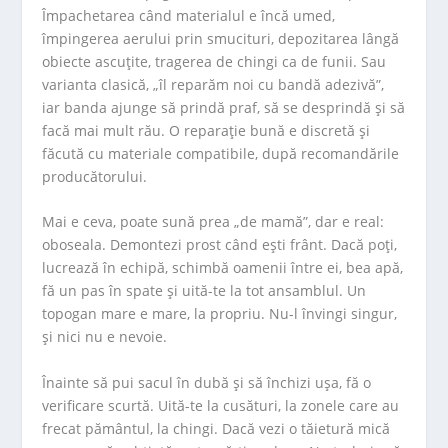
Împachetarea când materialul e încă umed,
împingerea aerului prin smucituri, depozitarea lângă
obiecte ascuțite, tragerea de chingi ca de funii. Sau
varianta clasică, „îl reparăm noi cu bandă adezivă”,
iar banda ajunge să prindă praf, să se desprindă și să
facă mai mult rău. O reparație bună e discretă și
făcută cu materiale compatibile, după recomandările
producătorului.
Mai e ceva, poate sună prea „de mamă”, dar e real:
oboseala. Demontezi prost când ești frânt. Dacă poți,
lucrează în echipă, schimbă oamenii între ei, bea apă,
fă un pas în spate și uită-te la tot ansamblul. Un
topogan mare e mare, la propriu. Nu-l învingi singur,
și nici nu e nevoie.
Înainte să pui sacul în dubă și să închizi ușa, fă o
verificare scurtă. Uită-te la cusături, la zonele care au
frecat pământul, la chingi. Dacă vezi o tăietură mică