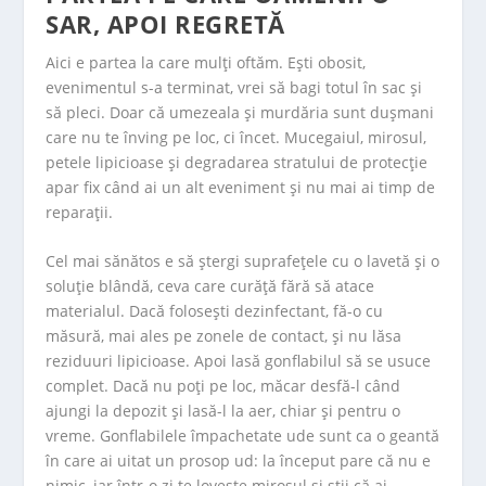
SAR, APOI REGRETĂ
Aici e partea la care mulți oftăm. Ești obosit,
evenimentul s-a terminat, vrei să bagi totul în sac și
să pleci. Doar că umezeala și murdăria sunt dușmani
care nu te înving pe loc, ci încet. Mucegaiul, mirosul,
petele lipicioase și degradarea stratului de protecție
apar fix când ai un alt eveniment și nu mai ai timp de
reparații.
Cel mai sănătos e să ștergi suprafețele cu o lavetă și o
soluție blândă, ceva care curăță fără să atace
materialul. Dacă folosești dezinfectant, fă-o cu
măsură, mai ales pe zonele de contact, și nu lăsa
reziduuri lipicioase. Apoi lasă gonflabilul să se usuce
complet. Dacă nu poți pe loc, măcar desfă-l când
ajungi la depozit și lasă-l la aer, chiar și pentru o
vreme. Gonflabilele împachetate ude sunt ca o geantă
în care ai uitat un prosop ud: la început pare că nu e
nimic, iar într-o zi te lovește mirosul și știi că ai