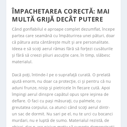
ÎMPACHETAREA CORECTĂ: MAI
MULTĂ GRIJĂ DECÂT PUTERE
Când gonflabilul e aproape complet dezumflat, începe
partea care seamănă cu împăturirea unei pături, doar
că pătura asta cântărește mult și are personalitate.
Ideea e să scoți aerul rămas fără să forțezi cusăturile
și fără să creezi pliuri ascuțite care, în timp, slăbesc
materialul.
Dacă poți, întinde-l pe o suprafață curată. O prelată
ajută enorm, nu doar ca protecție, ci și pentru că nu
aduni frunze, nisip și pietricele în fiecare cută. Apoi
împingi aerul dinspre capătul opus spre ieșirea de
deflare. O faci cu pași măsurați, cu palmele, cu
greutatea corpului, ca atunci când scoți aerul dintr-
un sac de dormit. Nu sari pe el, nu te urci cu bocanci
murdari, nu e luptă de sumo. Materialul rezistă, de
obicei, dar n-are niciun motiv să suporte demonstrații