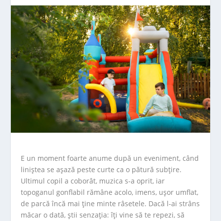
E un moment foarte anume după un eveniment, când
liniștea se așază peste curte ca o pătură subțire.
Ultimul copil a coborât, muzica s-a oprit, iar
topoganul gonflabil rămâne acolo, imens, ușor umflat,
de parcă încă mai ține minte râsetele. Dacă l-ai strâns
măcar o dată, știi senzația: îți vine să te repezi, să