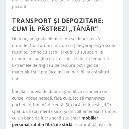
pierdut.
TRANSPORT ȘI DEPOZITARE:
CUM ÎL PĂSTREZI „TÂNĂR”
Un tobogan gonflabil mare nu se depozitează
oriunde. Nu îl arunci într-un colț de garaj lângă scule
ruginite, lemne cu așchii și cutii cu șuruburi. Îți
trebuie un spațiu curat, uscat, cât de cât temperat.
Extremele de frig sau de căldură pot rigidiza
materialul și îl pot face mai vulnerabil la crăpături
fine.
Îmi place ideea de depozit gândit ca o cameră de
culise. Podea netedă, fără cuie, loc să manevrezi
pachetele, lumină decentă. Și, dacă tot investești în
spațiu, uneori merită să ai și un colț amenajat frumos,
cu un banc de lucru solid sau chiar
mobilier
personalizat din fibră de sticlă
, o suprafață ușor de