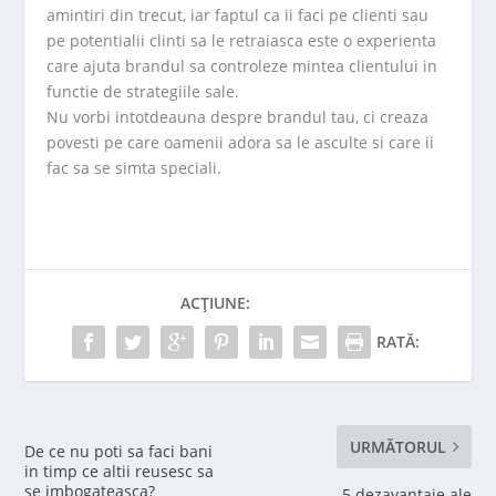
amintiri din trecut, iar faptul ca ii faci pe clienti sau
pe potentialii clinti sa le retraiasca este o experienta
care ajuta brandul sa controleze mintea clientului in
functie de strategiile sale.
Nu vorbi intotdeauna despre brandul tau, ci creaza
povesti pe care oamenii adora sa le asculte si care ii
fac sa se simta speciali.
ACȚIUNE:
RATĂ:
URMĂTORUL
De ce nu poti sa faci bani
in timp ce altii reusesc sa
se imbogateasca?
5 dezavantaje ale