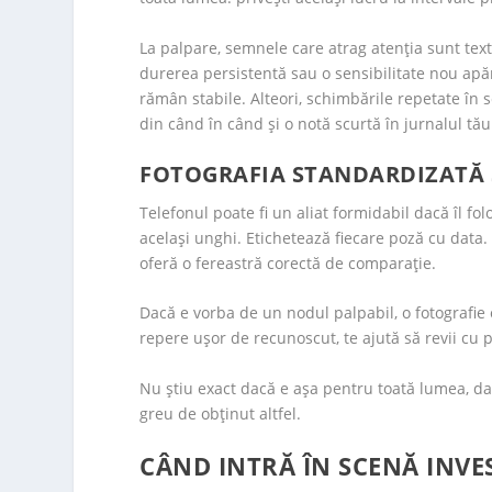
La palpare, semnele care atrag atenția sunt text
durerea persistentă sau o sensibilitate nou apăr
rămân stabile. Alteori, schimbările repetate în s
din când în când și o notă scurtă în jurnalul tău
FOTOGRAFIA STANDARDIZATĂ 
Telefonul poate fi un aliat formidabil dacă îl fo
același unghi. Etichetează fiecare poză cu data.
oferă o fereastră corectă de comparație.
Dacă e vorba de un nodul palpabil, o fotografie 
repere ușor de recunoscut, te ajută să revii cu p
Nu știu exact dacă e așa pentru toată lumea, d
greu de obținut altfel.
CÂND INTRĂ ÎN SCENĂ INVES