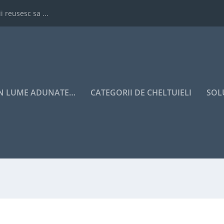
i reusesc sa ...
IN LUME ADUNATE…
CATEGORII DE CHELTUIELI
SOL