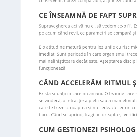
consecvent, notezi comparabil, acționezi când 
CE ÎNSEAMNĂ DE FAPT SUP
Supravegherea activă nu e „să vedem ce-o fi”. Es
pe acum când revii, ce parametri se compară ș
E o atitudine matură pentru leziunile cu risc mic
imediat. Sunt perioade în care organismul trece
mai neliniștitoare decât este. Așteptarea discip
funcționează.
CÂND ACCELERĂM RITMUL Ș
Există situații în care nu amâni. O leziune care
se vindecă, o retracție a pielii sau a mamelonul
care te trezesc noaptea și nu cedează cer un con
bord. Când se aprind, tragi pe dreapta și verifici
CUM GESTIONEZI PSIHOLOGI