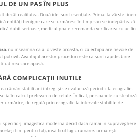
L DE UN PAS ÎN PLUS
 decât realitatea. Două idei sunt esențiale. Prima: la vârste tinere
ică entități benigne care se urmăresc în timp sau se îndepărtează
dică dubii serioase, medicul poate recomanda verificarea cu ac fin
ara
, nu înseamnă că ai o veste proastă, ci că echipa are nevoie de
 potrivit. Avantajul acestor proceduri este că sunt rapide, bine
ertitudinea care apasă.
FĂRĂ COMPLICAȚII INUTILE
tea rămân stabili ani întregi și se evaluează periodic la ecografie.
e ia în calcul prelevarea de celule. În ficat, persoanele cu steatoză
r urmărire, de regulă prin ecografie la intervale stabilite de
lui specific și imagistica modernă decid dacă rămâi în supraveghere
celași film pentru toți, însă firul logic rămâne: urmărești