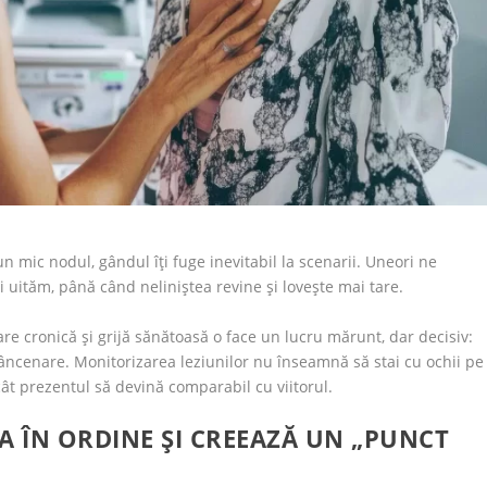
 mic nodul, gândul îți fuge inevitabil la scenarii. Uneori ne
uităm, până când neliniștea revine și lovește mai tare.
are cronică și grijă sănătoasă o face un lucru mărunt, dar decisiv:
crâncenare. Monitorizarea leziunilor nu înseamnă să stai cu ochii pe
ncât prezentul să devină comparabil cu viitorul.
A ÎN ORDINE ȘI CREEAZĂ UN „PUNCT