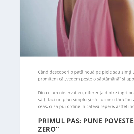
Când descoperi o pată nouă pe piele sau simți un
promitem că „vedem peste o săptămână” și apoi 
Din ce am observat eu, diferența dintre îngrijor
să-ți faci un plan simplu și să-l urmezi fără în
ceas, ci să pui ordine în câteva repere, astfel î
PRIMUL PAS: PUNE POVESTE
ZERO”