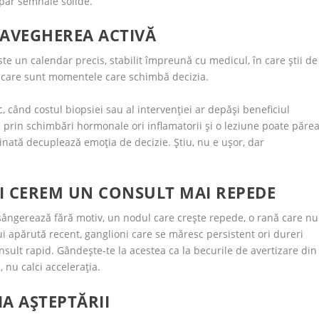
apar semnale solide.
RAVEGHEREA ACTIVĂ
te un calendar precis, stabilit împreună cu medicul, în care știi de
i care sunt momentele care schimbă decizia.
, când costul biopsiei sau al intervenției ar depăși beneficiul
 prin schimbări hormonale ori inflamatorii și o leziune poate păre
linată decuplează emoția de decizie. Știu, nu e ușor, dar
I CEREM UN CONSULT MAI REPEDE
 sângerează fără motiv, un nodul care crește repede, o rană care nu
ui apărută recent, ganglioni care se măresc persistent ori dureri
sult rapid. Gândește-te la acestea ca la becurile de avertizare din
, nu calci accelerația.
A AȘTEPTĂRII