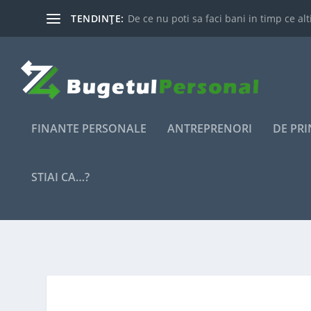
TENDINȚE:
De ce nu poti sa faci bani in timp ce alti
FINANTE PERSONALE
ANTREPRENORI
DE PR
STIAI CA…?