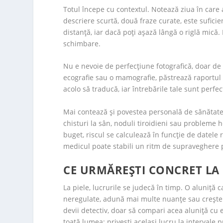
Totul începe cu contextul. Notează ziua în care 
descriere scurtă, două fraze curate, este suficie
distanță, iar dacă poți așază lângă o riglă mică
schimbare.
Nu e nevoie de perfecțiune fotografică, doar de
ecografie sau o mamografie, păstrează raportul 
acolo să traducă, iar întrebările tale sunt perfec
Mai contează și povestea personală de sănătate.
chisturi la sân, noduli tiroidieni sau probleme 
buget, riscul se calculează în funcție de datele
medicul poate stabili un ritm de supraveghere po
CE URMĂREȘTI CONCRET LA
La piele, lucrurile se judecă în timp. O aluniță 
neregulate, adună mai multe nuanțe sau crește 
devii detectiv, doar să compari acea aluniță cu ea
toată lumea: privești același lucru la intervale p