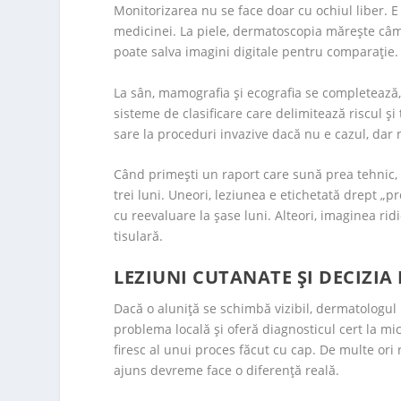
Monitorizarea nu se face doar cu ochiul liber. E 
medicinei. La piele, dermatoscopia mărește câmpul
poate salva imagini digitale pentru comparație.
La sân, mamografia și ecografia se completează, 
sisteme de clasificare care delimitează riscul și
sare la proceduri invazive dacă nu e cazul, dar
Când primești un raport care sună prea tehnic,
trei luni. Uneori, leziunea e etichetată drept „
cu reevaluare la șase luni. Alteori, imaginea ri
tisulară.
LEZIUNI CUTANATE ȘI DECIZIA 
Dacă o aluniță se schimbă vizibil, dermatologul
problema locală și oferă diagnosticul cert la mic
firesc al unui proces făcut cu cap. De multe ori 
ajuns devreme face o diferență reală.