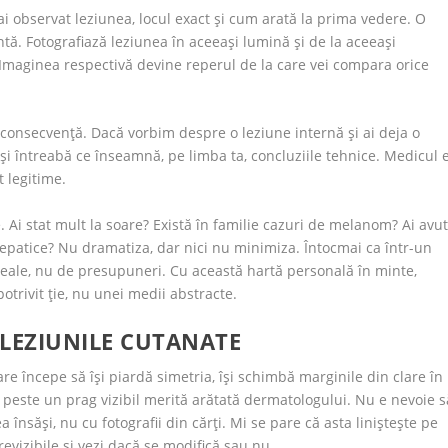
ai observat leziunea, locul exact și cum arată la prima vedere. O
ntă. Fotografiază leziunea în aceeași lumină și de la aceeași
. Imaginea respectivă devine reperul de la care vei compara orice
 consecvență. Dacă vorbim despre o leziune internă și ai deja o
și întreabă ce înseamnă, pe limba ta, concluziile tehnice. Medicul 
t legitime.
 Ai stat mult la soare? Există în familie cazuri de melanom? Ai avu
hepatice? Nu dramatiza, dar nici nu minimiza. Întocmai ca într-un
 reale, nu de presupuneri. Cu această hartă personală în minte,
trivit ție, nu unei medii abstracte.
 LEZIUNILE CUTANATE
care începe să își piardă simetria, își schimbă marginile din clare în
peste un prag vizibil merită arătată dermatologului. Nu e nevoie s
 însăși, nu cu fotografii din cărți. Mi se pare că asta liniștește pe
revizibile și vezi dacă se modifică sau nu.