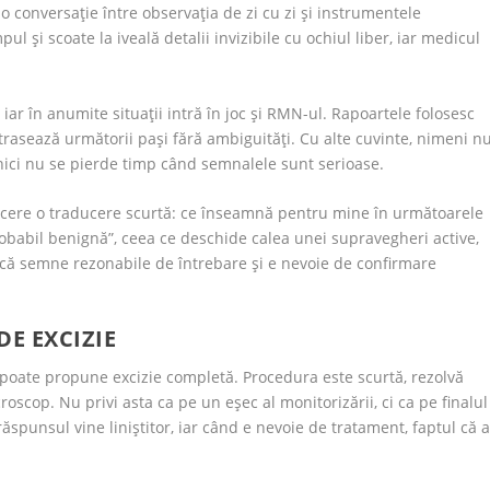
o conversație între observația de zi cu zi și instrumentele
 și scoate la iveală detalii invizibile cu ochiul liber, iar medicul
iar în anumite situații intră în joc și RMN-ul. Rapoartele folosesc
 trasează următorii pași fără ambiguități. Cu alte cuvinte, nimeni n
 nici nu se pierde timp când semnalele sunt serioase.
 cere o traducere scurtă: ce înseamnă pentru mine în următoarele
probabil benignă”, ceea ce deschide calea unei supravegheri active,
dică semne rezonabile de întrebare și e nevoie de confirmare
DE EXCIZIE
 poate propune excizie completă. Procedura este scurtă, rezolvă
roscop. Nu privi asta ca pe un eșec al monitorizării, ci ca pe finalul
răspunsul vine liniștitor, iar când e nevoie de tratament, faptul că a