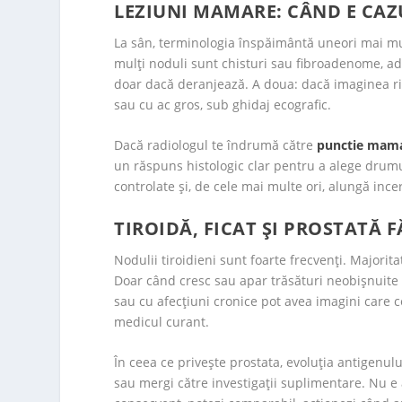
LEZIUNI MAMARE: CÂND E CAZU
La sân, terminologia înspăimântă uneori mai mult
mulți noduli sunt chisturi sau fibroadenome, ad
doar dacă deranjează. A doua: dacă imaginea ri
sau cu ac gros, sub ghidaj ecografic.
Dacă radiologul te îndrumă către
punctie mam
un răspuns histologic clar pentru a alege drumul
controlate și, de cele mai multe ori, alungă inc
TIROIDĂ, FICAT ȘI PROSTATĂ 
Nodulii tiroidieni sunt foarte frecvenți. Majorita
Doar când cresc sau apar trăsături neobișnuite s
sau cu afecțiuni cronice pot avea imagini care ce
medicul curant.
În ceea ce privește prostata, evoluția antigenu
sau mergi către investigații suplimentare. Nu e a