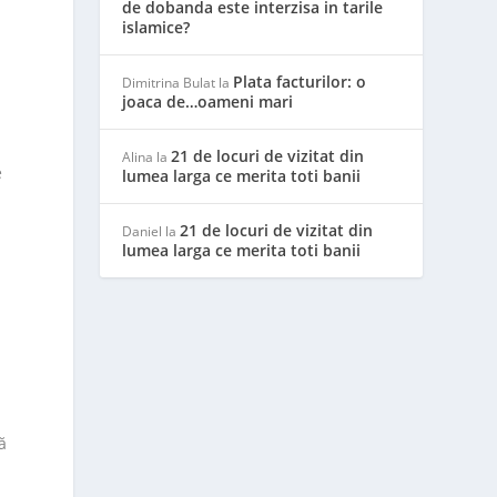
de dobanda este interzisa in tarile
islamice?
Plata facturilor: o
Dimitrina Bulat
la
joaca de…oameni mari
21 de locuri de vizitat din
Alina
la
e
lumea larga ce merita toti banii
21 de locuri de vizitat din
Daniel
la
t
lumea larga ce merita toti banii
ă