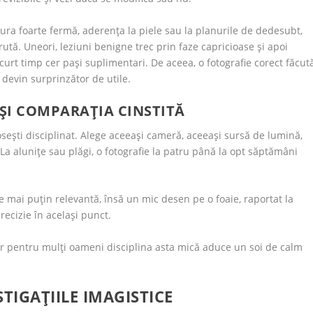
ura foarte fermă, aderența la piele sau la planurile de dedesubt,
ută. Uneori, leziuni benigne trec prin faze capricioase și apoi
curt timp cer pași suplimentari. De aceea, o fotografie corect făcut
 devin surprinzător de utile.
ȘI COMPARAȚIA CINSTITĂ
losești disciplinat. Alege aceeași cameră, aceeași sursă de lumină,
 La alunițe sau plăgi, o fotografie la patru până la opt săptămâni
e mai puțin relevantă, însă un mic desen pe o foaie, raportat la
recizie în același punct.
ar pentru mulți oameni disciplina asta mică aduce un soi de calm
TIGAȚIILE IMAGISTICE