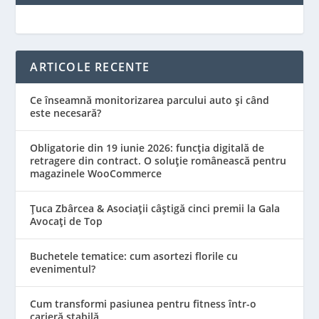
ARTICOLE RECENTE
Ce înseamnă monitorizarea parcului auto și când
este necesară?
Obligatorie din 19 iunie 2026: funcția digitală de
retragere din contract. O soluție românească pentru
magazinele WooCommerce
Țuca Zbârcea & Asociații câștigă cinci premii la Gala
Avocați de Top
Buchetele tematice: cum asortezi florile cu
evenimentul?
Cum transformi pasiunea pentru fitness într-o
carieră stabilă