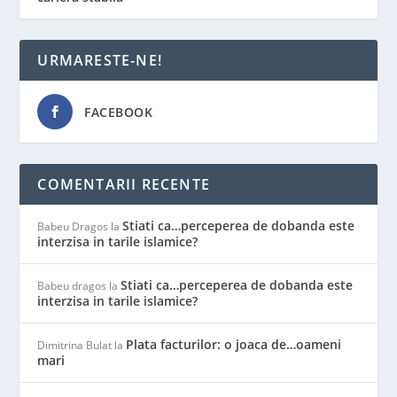
URMARESTE-NE!
FACEBOOK
COMENTARII RECENTE
Stiati ca…perceperea de dobanda este
Babeu Dragos
la
interzisa in tarile islamice?
Stiati ca…perceperea de dobanda este
Babeu dragos
la
interzisa in tarile islamice?
Plata facturilor: o joaca de…oameni
Dimitrina Bulat
la
mari