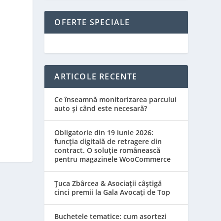
OFERTE SPECIALE
ARTICOLE RECENTE
Ce înseamnă monitorizarea parcului
auto și când este necesară?
Obligatorie din 19 iunie 2026:
funcția digitală de retragere din
contract. O soluție românească
pentru magazinele WooCommerce
Țuca Zbârcea & Asociații câștigă
cinci premii la Gala Avocați de Top
Buchetele tematice: cum asortezi