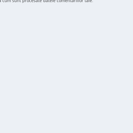
ă cum sunt procesate datele comentariilor tale
.