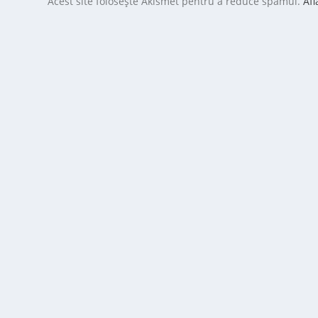
Acest site folosește Akismet pentru a reduce spamul.
Afl