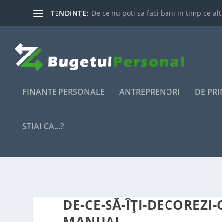
TENDINȚE:
De ce nu poti sa faci bani in timp ce alti
FINANTE PERSONALE
ANTREPRENORI
DE PR
STIAI CA…?
DE-CE-SĂ-ÎȚI-DECOREZI
MANUAL