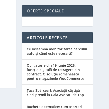
OFERTE SPECIALE
ARTICOLE RECENTE
Ce înseamnă monitorizarea parcului
auto și când este necesară?
Obligatorie din 19 iunie 2026:
funcția digitală de retragere din
contract. O soluție românească
pentru magazinele WooCommerce
Țuca Zbârcea & Asociații câștigă
cinci premii la Gala Avocați de Top
Buchetele tematice: cum asortezi