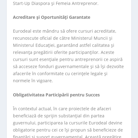
Start-Up Diaspora și Femeia Antreprenor.
Acreditare și Oportunități Garantate
Eurodeal este mândru să ofere cursuri acreditate,
recunoscute oficial de către Ministerul Muncii și
Ministerul Educației, garantând astfel calitatea și
relevanța pregătirii oferite participanților. Aceste
cursuri sunt esențiale pentru antreprenorii ce aspiră
să acceseze fonduri guvernamentale și să își dezvolte
afacerile în conformitate cu cerințele legale și
normele în vigoare.
Obligativitatea Participării pentru Succes
În contextul actual, în care proiectele de afaceri
beneficiază de sprijin substanțial din partea
guvernului, participarea la cursurile Eurodeal devine
obligatorie pentru cei ce își propun să beneficieze de
finanțări și suport guvernamental. Această pregătire