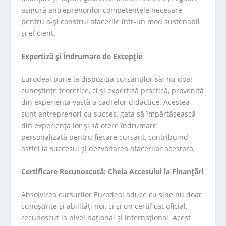
asigură antreprenorilor competențele necesare
pentru a-și construi afacerile într-un mod sustenabil
și eficient.
Expertiză și Îndrumare de Excepție
Eurodeal pune la dispoziția cursanților săi nu doar
cunoștințe teoretice, ci și expertiză practică, provenită
din experiența vastă a cadrelor didactice. Acestea
sunt antreprenori cu succes, gata să împărtășească
din experiența lor și să ofere îndrumare
personalizată pentru fiecare cursant, contribuind
astfel la succesul și dezvoltarea afacerilor acestora.
Certificare Recunoscută: Cheia Accesului la Finanțări
Absolvirea cursurilor Eurodeal aduce cu sine nu doar
cunoștințe și abilități noi, ci și un certificat oficial,
recunoscut la nivel național și internațional. Acest