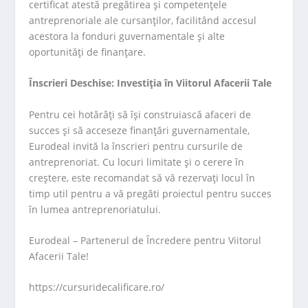
certificat atestă pregătirea și competențele
antreprenoriale ale cursanților, facilitând accesul
acestora la fonduri guvernamentale și alte
oportunități de finanțare.
Înscrieri Deschise: Investiția în Viitorul Afacerii Tale
Pentru cei hotărâți să își construiască afaceri de
succes și să acceseze finanțări guvernamentale,
Eurodeal invită la înscrieri pentru cursurile de
antreprenoriat. Cu locuri limitate și o cerere în
creștere, este recomandat să vă rezervați locul în
timp util pentru a vă pregăti proiectul pentru succes
în lumea antreprenoriatului.
Eurodeal – Partenerul de Încredere pentru Viitorul
Afacerii Tale!
https://cursuridecalificare.ro/