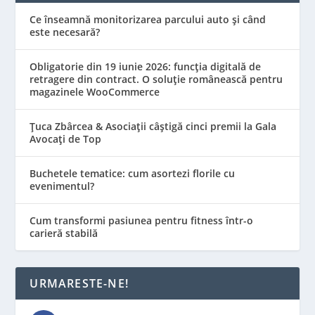
Ce înseamnă monitorizarea parcului auto și când
este necesară?
Obligatorie din 19 iunie 2026: funcția digitală de
retragere din contract. O soluție românească pentru
magazinele WooCommerce
Țuca Zbârcea & Asociații câștigă cinci premii la Gala
Avocați de Top
Buchetele tematice: cum asortezi florile cu
evenimentul?
Cum transformi pasiunea pentru fitness într-o
carieră stabilă
URMARESTE-NE!