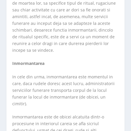
de moartea lor, sa specifice tipul de ritual, rugaciune
sau chiar activitate cu care ar dori sa fie onorati si
amintiti, astfel incat, de asemenea, multe servicii
funerare au inceput deja sa se adapteze la aceste
schimbari, deoarece functia inmormantarii, dincolo
de ritualul specific, este de a servi ca un moment de
reunire a celor dragi in care durerea pierderii lor
incepe sa se vindece.
Inmormantarea
In cele din urma, inmormantarea este momentul in
care, daca rudele doresc acest lucru, administratorii
serviciilor funerare transporta corpul de la locul
funerar la locul de inmormantare (de obicei, un
cimitir).
Inmormantarea este de obicei alcatuita dintr-o
procesiune in interiorul careia se afla sicriul
defunctului, urmat de cei dragi, rude si alti