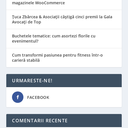
magazinele WooCommerce
Țuca Zbârcea & Asociații câștigă cinci premii la Gala
Avocați de Top
Buchetele tematice: cum asortezi florile cu
evenimentul?
Cum transformi pasiunea pentru fitness într-o
carieră stabilă
URMARESTE-NE!
FACEBOOK
COMENTARII RECENTE