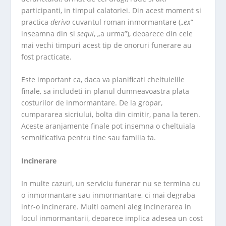
participanti, in timpul calatoriei. Din acest moment si
practica
deriva
cuvantul roman inmormantare („
ex
”
inseamna din si
sequi
, „a urma”), deoarece din cele
mai vechi timpuri acest tip de onoruri funerare au
fost practicate.
Este important ca, daca va planificati cheltuielile
finale, sa includeti in planul dumneavoastra plata
costurilor de inmormantare. De la gropar,
cumpararea sicriului, bolta din cimitir, pana la teren.
Aceste aranjamente finale pot insemna o cheltuiala
semnificativa pentru tine sau familia ta.
Incinerare
In multe cazuri, un serviciu funerar nu se termina cu
o inmormantare sau inmormantare, ci mai degraba
intr-o incinerare. Multi oameni aleg incinerarea in
locul inmormantarii, deoarece implica adesea un cost