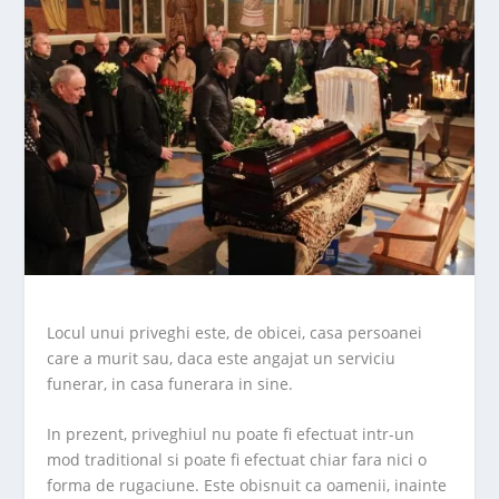
Locul unui priveghi este, de obicei, casa persoanei
care a murit sau, daca este angajat un serviciu
funerar, in casa funerara in sine.
In prezent, priveghiul nu poate fi efectuat intr-un
mod traditional si poate fi efectuat chiar fara nici o
forma de rugaciune. Este obisnuit ca oamenii, inainte