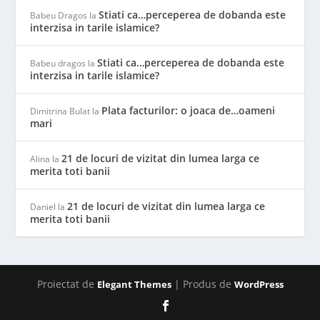
Stiati ca…perceperea de dobanda este
Babeu Dragos
la
interzisa in tarile islamice?
Stiati ca…perceperea de dobanda este
Babeu dragos
la
interzisa in tarile islamice?
Plata facturilor: o joaca de…oameni
Dimitrina Bulat
la
mari
21 de locuri de vizitat din lumea larga ce
Alina
la
merita toti banii
21 de locuri de vizitat din lumea larga ce
Daniel
la
merita toti banii
Proiectat de
| Produs de
Elegant Themes
WordPress