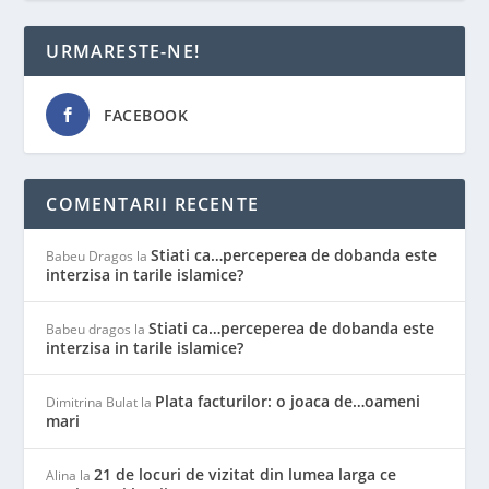
URMARESTE-NE!
FACEBOOK
COMENTARII RECENTE
Stiati ca…perceperea de dobanda este
Babeu Dragos
la
interzisa in tarile islamice?
Stiati ca…perceperea de dobanda este
Babeu dragos
la
interzisa in tarile islamice?
Plata facturilor: o joaca de…oameni
Dimitrina Bulat
la
mari
21 de locuri de vizitat din lumea larga ce
Alina
la