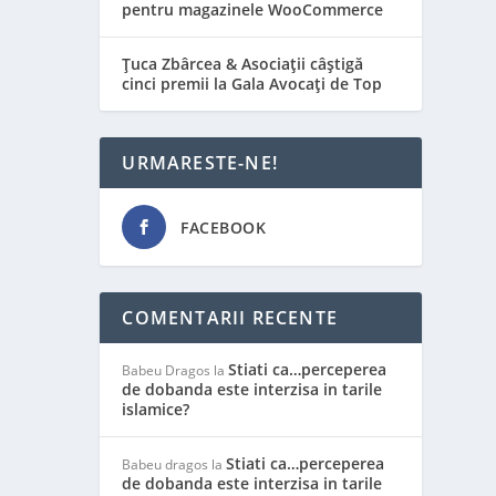
pentru magazinele WooCommerce
Țuca Zbârcea & Asociații câștigă
cinci premii la Gala Avocați de Top
URMARESTE-NE!
FACEBOOK
COMENTARII RECENTE
Stiati ca…perceperea
Babeu Dragos
la
de dobanda este interzisa in tarile
islamice?
Stiati ca…perceperea
Babeu dragos
la
de dobanda este interzisa in tarile