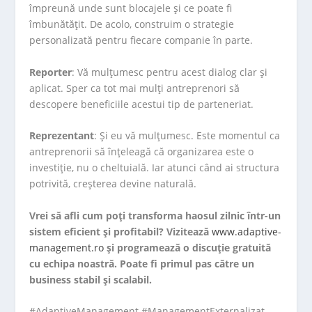
împreună unde sunt blocajele și ce poate fi
îmbunătățit. De acolo, construim o strategie
personalizată pentru fiecare companie în parte.
Reporter
: Vă mulțumesc pentru acest dialog clar și
aplicat. Sper ca tot mai mulți antreprenori să
descopere beneficiile acestui tip de parteneriat.
Reprezentant
: Și eu vă mulțumesc. Este momentul ca
antreprenorii să înțeleagă că organizarea este o
investiție, nu o cheltuială. Iar atunci când ai structura
potrivită, creșterea devine naturală.
Vrei să afli cum poți transforma haosul zilnic într-un
sistem eficient și profitabil? Vizitează
www.adaptive-
management.ro
și programează o discuție gratuită
cu echipa noastră. Poate fi primul pas către un
business stabil și scalabil.
#AdaptiveManagement #ManagementExternalizat