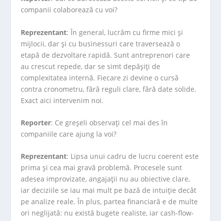
companii colaborează cu voi?
Reprezentant
: În general, lucrăm cu firme mici și
mijlocii, dar și cu businessuri care traversează o
etapă de dezvoltare rapidă. Sunt antreprenori care
au crescut repede, dar se simt depășiți de
complexitatea internă. Fiecare zi devine o cursă
contra cronometru, fără reguli clare, fără date solide.
Exact aici intervenim noi.
Reporter
: Ce greșeli observați cel mai des în
companiile care ajung la voi?
Reprezentant
: Lipsa unui cadru de lucru coerent este
prima și cea mai gravă problemă. Procesele sunt
adesea improvizate, angajații nu au obiective clare,
iar deciziile se iau mai mult pe bază de intuiție decât
pe analize reale. În plus, partea financiară e de multe
ori neglijată: nu există bugete realiste, iar cash-flow-