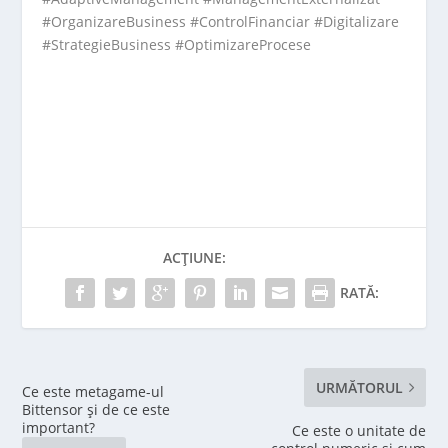
#OrganizareBusiness #ControlFinanciar #Digitalizare
#StrategieBusiness #OptimizareProcese
ACȚIUNE:
RATĂ:
URMĂTORUL
Ce este metagame-ul
Bittensor și de ce este
important?
Ce este o unitate de