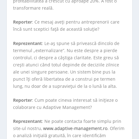
profitabilitatea a crescut cu aproape 20%. A fost o
transformare reală.
Reporter
: Ce mesaj aveți pentru antreprenorii care
încă sunt sceptici față de această soluție?
Reprezentant
: Le-aș spune să privească dincolo de
termenul „externalizare”. Nu este despre a pierde
controlul, ci despre a câștiga claritate. Este greu să
crești atunci când totul depinde de deciziile zilnice
ale unei singure persoane. Un sistem bine pus la
punct îți oferă libertatea de a construi pe termen
lung, nu doar de a supraviețui de la o lună la alta.
Reporter
: Cum poate cineva interesat să inițieze o
colaborare cu Adaptive Management?
Reprezentant
: Ne poate contacta foarte simplu prin
site-ul nostru,
www.adaptive-management.ro
. Oferim
o analiză inițială gratuită, în care identificăm