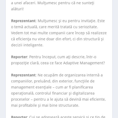
a unei afaceri. Mulțumesc pentru că ne sunteți
alături!
Reprezentant
: Mulțumesc și eu pentru invitație. Este
o temă actuală, care merită tratată cu seriozitate.
Vedem tot mai multe companii care încep să realizeze
că eficiența nu vine doar din efort, ci din structură și
decizii inteligente.
Reporter
: Pentru început, cum ați descrie, într-o
propoziție clară, ceea ce face Adaptive Management?
Reprezentant
: Ne ocupăm de organizarea internă a
companiilor, preluând, din exterior, funcțiile de
management esențiale – cum ar fi planificarea
operațională, controlul financiar și digitalizarea
proceselor – pentru a le ajuta să devină mai eficiente,
mai profitabile și mai bine structurate.
Reporter
: Cui se adresează aceste servicii și ce tip de