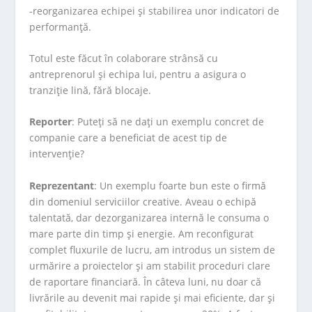
-reorganizarea echipei și stabilirea unor indicatori de
performanță.
Totul este făcut în colaborare strânsă cu
antreprenorul și echipa lui, pentru a asigura o
tranziție lină, fără blocaje.
Reporter
: Puteți să ne dați un exemplu concret de
companie care a beneficiat de acest tip de
intervenție?
Reprezentant
: Un exemplu foarte bun este o firmă
din domeniul serviciilor creative. Aveau o echipă
talentată, dar dezorganizarea internă le consuma o
mare parte din timp și energie. Am reconfigurat
complet fluxurile de lucru, am introdus un sistem de
urmărire a proiectelor și am stabilit proceduri clare
de raportare financiară. În câteva luni, nu doar că
livrările au devenit mai rapide și mai eficiente, dar și