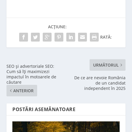
ACȚIUNE:
RATĂ:
URMĂTORUL
SEO și advertoriale SEO:
Cum să îți maximizezi
impactul în motoarele de
De ce are nevoie România
căutare
de un candidat
independent în 2025
ANTERIOR
POSTĂRI ASEMĂNATOARE