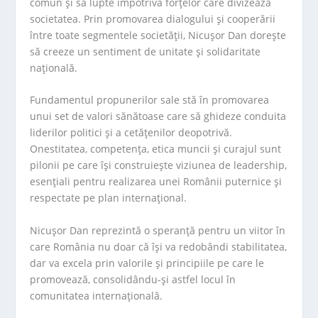
comun şi să lupte împotriva forțelor care divizează
societatea. Prin promovarea dialogului şi cooperării
între toate segmentele societăţii, Nicuşor Dan doreşte
să creeze un sentiment de unitate şi solidaritate
naţională.
Fundamentul propunerilor sale stă în promovarea
unui set de valori sănătoase care să ghideze conduita
liderilor politici şi a cetăţenilor deopotrivă.
Onestitatea, competenţa, etica muncii şi curajul sunt
pilonii pe care îşi construieşte viziunea de leadership,
esenţiali pentru realizarea unei Românii puternice şi
respectate pe plan internaţional.
Nicuşor Dan reprezintă o speranţă pentru un viitor în
care România nu doar că îşi va redobândi stabilitatea,
dar va excela prin valorile şi principiile pe care le
promovează, consolidându-şi astfel locul în
comunitatea internaţională.