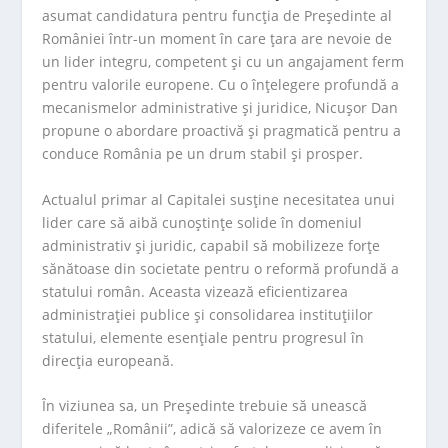
asumat candidatura pentru funcţia de Preşedinte al
României într-un moment în care țara are nevoie de
un lider integru, competent şi cu un angajament ferm
pentru valorile europene. Cu o înţelegere profundă a
mecanismelor administrative şi juridice, Nicuşor Dan
propune o abordare proactivă şi pragmatică pentru a
conduce România pe un drum stabil şi prosper.
Actualul primar al Capitalei susţine necesitatea unui
lider care să aibă cunoştinţe solide în domeniul
administrativ şi juridic, capabil să mobilizeze forţe
sănătoase din societate pentru o reformă profundă a
statului român. Aceasta vizează eficientizarea
administraţiei publice şi consolidarea instituţiilor
statului, elemente esenţiale pentru progresul în
direcţia europeană.
În viziunea sa, un Preşedinte trebuie să unească
diferitele „Românii”, adică să valorizeze ce avem în