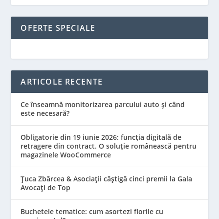
OFERTE SPECIALE
ARTICOLE RECENTE
Ce înseamnă monitorizarea parcului auto și când
este necesară?
Obligatorie din 19 iunie 2026: funcția digitală de
retragere din contract. O soluție românească pentru
magazinele WooCommerce
Țuca Zbârcea & Asociații câștigă cinci premii la Gala
Avocați de Top
Buchetele tematice: cum asortezi florile cu