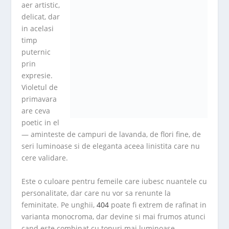
aer artistic,
delicat, dar
in acelasi
timp
puternic
prin
expresie.
Violetul de
primavara
are ceva
poetic in el
— aminteste de campuri de lavanda, de flori fine, de
seri luminoase si de eleganta aceea linistita care nu
cere validare.
Este o culoare pentru femeile care iubesc nuantele cu
personalitate, dar care nu vor sa renunte la
feminitate. Pe unghii,
404
poate fi extrem de rafinat in
varianta monocroma, dar devine si mai frumos atunci
cand este combinat cu tonuri mai luminoase.