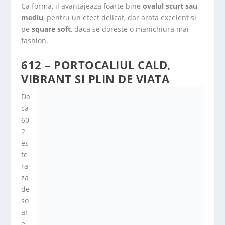
Ca forma, il avantajeaza foarte bine
ovalul scurt sau
mediu
, pentru un efect delicat, dar arata excelent si
pe
square soft
, daca se doreste o manichiura mai
fashion.
612 – PORTOCALIUL CALD,
VIBRANT SI PLIN DE VIATA
Da
ca
60
2
es
te
ra
za
de
so
ar
e