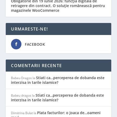
Obligatorie din 19 iunie 2026: funcția digitală de
retragere din contract. O soluție românească pentru
magazinele WooCommerce
URMARESTE-NE!
FACEBOOK
COMENTARII RECENTE
Stiati ca…perceperea de dobanda este
Babeu Dragos
la
interzisa in tarile islamice?
Stiati ca…perceperea de dobanda este
Babeu dragos
la
interzisa in tarile islamice?
Plata facturilor: o joaca de…oameni
Dimitrina Bulat
la