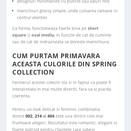
designuri minimaliste cu puncte sau valuri fine
manichiuri glossy simple, unde culoarea ramane in
centrul atentiei
Ca forma, functioneaza foarte bine pe
short
square
si
oval mediu
, in functie de cat de cuminte
sau de cat de indrazneata se doreste manichiura.
CUM PURTAM PRIMAVARA
ACEASTA CULORILE DIN SPRING
COLLECTION
Farmecul acestei colectii sta si in faptul ca poate fi
interpretata in mai multe directii, fara sa-si piarda
coerenta.
Pentru un look delicat si feminin, combinatia
dintre
002
,
214
si
404
este una dintre cele mai
frumoase alegeri. Rezultatul este romantic, elegant si
foarte potrivit pentru clientele care iubesc