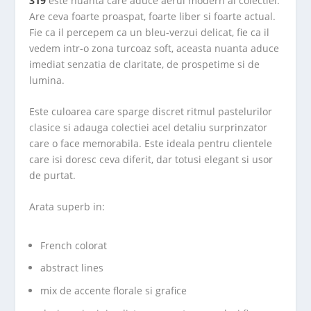
319
este nuanta care aduce aerul modern al colectiei.
Are ceva foarte proaspat, foarte liber si foarte actual.
Fie ca il percepem ca un bleu-verzui delicat, fie ca il
vedem intr-o zona turcoaz soft, aceasta nuanta aduce
imediat senzatia de claritate, de prospetime si de
lumina.
Este culoarea care sparge discret ritmul pastelurilor
clasice si adauga colectiei acel detaliu surprinzator
care o face memorabila. Este ideala pentru clientele
care isi doresc ceva diferit, dar totusi elegant si usor
de purtat.
Arata superb in:
French colorat
abstract lines
mix de accente florale si grafice