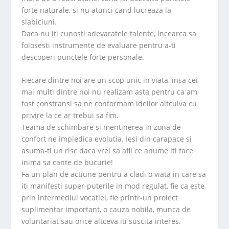
forte naturale, si nu atunci cand lucreaza la
slabiciuni.
Daca nu iti cunosti adevaratele talente, incearca sa
folosesti instrumente de evaluare pentru a-ti
descoperi punctele forte personale.
Fiecare dintre noi are un scop unic in viata, insa cei
mai multi dintre noi nu realizam asta pentru ca am
fost constransi sa ne conformam ideilor altcuiva cu
privire la ce ar trebui sa fim.
Teama de schimbare si mentinerea in zona de
confort ne impiedica evolutia. Iesi din carapace si
asuma-ti un risc daca vrei sa afli ce anume iti face
inima sa cante de bucurie!
Fa un plan de actiune pentru a cladi o viata in care sa
iti manifesti super-puterile in mod regulat, fie ca este
prin intermediul vocatiei, fie printr-un proiect
suplimentar important, o cauza nobila, munca de
voluntariat sau orice altceva iti suscita interes.