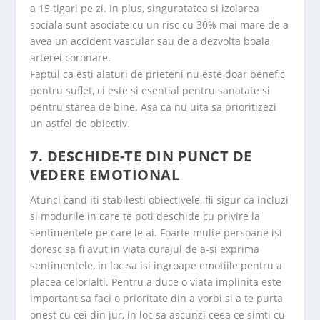
a 15 tigari pe zi. In plus, singuratatea si izolarea
sociala sunt asociate cu un risc cu 30% mai mare de a
avea un accident vascular sau de a dezvolta boala
arterei coronare.
Faptul ca esti alaturi de prieteni nu este doar benefic
pentru suflet, ci este si esential pentru sanatate si
pentru starea de bine. Asa ca nu uita sa prioritizezi
un astfel de obiectiv.
7. DESCHIDE-TE DIN PUNCT DE
VEDERE EMOTIONAL
Atunci cand iti stabilesti obiectivele, fii sigur ca incluzi
si modurile in care te poti deschide cu privire la
sentimentele pe care le ai. Foarte multe persoane isi
doresc sa fi avut in viata curajul de a-si exprima
sentimentele, in loc sa isi ingroape emotiile pentru a
placea celorlalti. Pentru a duce o viata implinita este
important sa faci o prioritate din a vorbi si a te purta
onest cu cei din jur, in loc sa ascunzi ceea ce simti cu