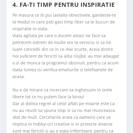
4. FA-TI TIMP PENTRU INSPIRATIE
Pe masura ce iti pui laolalta obiectivele, gandeste-te
la modul in care poti gasi timp liber sa te bucuri de
inspiratie in viata.
Viata agitata pe care o ducem astazi ne face sa
petrecem extrem de multe ore la serviciu si sa ne
luam concedii din ce in ce mai scurte. Aceia dintre
noi suficient de fericiti sa aiba slujbe, au mai adaugat
o zi de munca la programul obisnuit, pentru ca acum
toata lumea isi verifica emailurile si telefoanele de
acasa.
Nu e de mirare ca incercam sa inghesuim in orele
libere tot ce nu putem face la birou!
Dar al doilea regret al celor aflati pe moarte este ca
nu au reusit sa spuna stop si sa nu mai munceasca
atat de mult. Cercetarile arata ca oamenii care se
implica in hobby-uri creative si in proiecte diverse
sunt mai fericiti si au o viata infloritoare, pentru ca