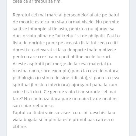
ceea ce ar trebui sa fim.
Regretul cel mai mare al persoanelor aflate pe patul
de moarte este ca nu si-au urmat visele. Nu permite
sa ti se intample si tie asta, pentru a nu ajunge sa
duci o viata plina de “ar trebui” si de obligatii. Fa-ti o
lista de dorinte; pune pe aceasta lista tot ceea ce iti
doresti cu adevarat si lasa deoparte toate motivele
pentru care crezi ca nu poti obtine acele lucruri.
Aceste aspiratii pot merge de la ceva material (o
masina noua, spre exemplu) pana la ceva de natura
psihologica (o stima de sine ridicata), si pana la ceva
spiritual (linistea interioara), ajungand pana la cam
orice ti-ai dori. Ce gen de viata ti-ar surade cel mai
tare? Nu conteaza daca pare un obiectiv de neatins
sau chiar nebunesc.
Faptul ca iti dai voie sa visezi cu ochii deschisi la o
viata bogata si implinita este primul pas catre a o
obtine.