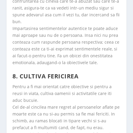
confruntarea cu cineva care te-a abuzat sau care te-a
ranit, asigura-te ca va vedeti intr-un mediu sigur si
spune adevarul asa cum il vezi tu, dar incercand sa fii
bun.
Impartasirea sentimentelor autentice te poate aduce
mai aproape sau nu de o persoana. Insa nici nu prea
conteaza cum raspunde persoana respectiva; ceea ce
conteaza este ca ti-ai exprimat sentimentele reale, si
ai facut-o pentru tine. Fa un obicei din onestitatea
emotionala, adaugand-o la obiectivele tale.
8. CULTIVA FERICIREA
Pentru a fi mai orientat catre obiective si pentru a
reusi in viata, cultiva oamenii si activitatile care iti
aduc bucuie.
Cel de-al cincilea mare regret al persoanelor aflate pe
moarte este ca nu si-au permis sa fie mai fericiti. In
schimb, au ramas blocati in tipare vechi si s-au
prefacut a fi multumiti cand, de fapt, nu erau.