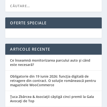
OFERTE SPECIALE
ARTICOLE RECENTE
Ce înseamnă monitorizarea parcului auto și când
este necesară?
Obligatorie din 19 iunie 2026: funcția digitală de
retragere din contract. O soluție românească pentru
magazinele WooCommerce
Țuca Zbârcea & Asociații câștigă cinci premii la Gala
Avocați de Top