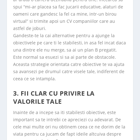
spui “mi-ar placea sa fac jucarii educative, alaturi de
oameni care gandesc la fel ca mine, intr-un birou
virtual” si trimite apoi un CV companiilor care au
astfel de joburi.
Gandeste-te la cai alternative pentru a ajunge la
obiectivele pe care ti le stabilesti, in asa fel incat daca
una dintre ele nu merge, sa ai un plan B pregatit.
Este normal sa esuezi si sa ai parte de obstacole.
Aceasta strategie orientata catre obiective te va ajuta
sa avansezi pe drumul catre visele tale, indiferent de
ceea ce se intampla.
3. FII CLAR CU PRIVIRE LA
VALORILE TALE
Inainte de a incepe sa iti stabilesti obiective, este
important sa te intrebi ce apreciezi cu adevarat. De
cele mai multe ori nu obtinem ceea ce ne dorim de la
viata pentru ca jucam de fapt ideile altcuiva despre