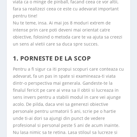
viata ca o minge de pinball, facand ceea ce vor altii,
fara sa realizezi ceea ce este cu adevarat important
pentru tine!
Nu te teme, insa. Ai mai jos 8 moduri extrem de
intense prin care poti deveni mai orientat catre
obiective, folosind o metoda care te va ajuta sa creezi
un sens al vietii care sa duca spre succes.
1. PORNESTE DE LA SCOP
Pentru a fi sigur ca iti propui scopuri care conteaza cu
adevarat, fa un pas in spate si examineaza-ti viata
dintr-o perspectiva mai generala. Gandeste-te la
finalul fericit pe care ai vrea sa il obtii si lucreaza in
sens invers pentru a stabili modul in care vei ajunge
acolo. De pilda, daca vrei sa generezi obiective
personale pentru urmatorii 5 ani, scrie pe o hartie
unde ti-ai dori sa ajungi din punct de vedere
profesional si personal peste 5 ani de acum inainte.
Nu lasa nimic sa te retina. Lasa stiloul sa lucreze si