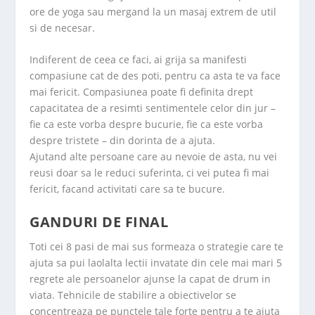
ore de yoga sau mergand la un masaj extrem de util
si de necesar.
Indiferent de ceea ce faci, ai grija sa manifesti
compasiune cat de des poti, pentru ca asta te va face
mai fericit. Compasiunea poate fi definita drept
capacitatea de a resimti sentimentele celor din jur –
fie ca este vorba despre bucurie, fie ca este vorba
despre tristete – din dorinta de a ajuta.
Ajutand alte persoane care au nevoie de asta, nu vei
reusi doar sa le reduci suferinta, ci vei putea fi mai
fericit, facand activitati care sa te bucure.
GANDURI DE FINAL
Toti cei 8 pasi de mai sus formeaza o strategie care te
ajuta sa pui laolalta lectii invatate din cele mai mari 5
regrete ale persoanelor ajunse la capat de drum in
viata. Tehnicile de stabilire a obiectivelor se
concentreaza pe punctele tale forte pentru a te ajuta