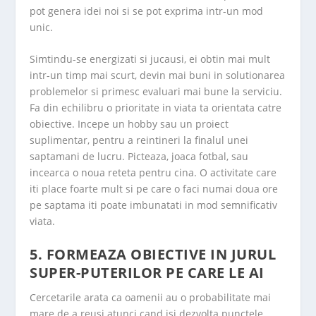
pot genera idei noi si se pot exprima intr-un mod
unic.
Simtindu-se energizati si jucausi, ei obtin mai mult
intr-un timp mai scurt, devin mai buni in solutionarea
problemelor si primesc evaluari mai bune la serviciu.
Fa din echilibru o prioritate in viata ta orientata catre
obiective. Incepe un hobby sau un proiect
suplimentar, pentru a reintineri la finalul unei
saptamani de lucru. Picteaza, joaca fotbal, sau
incearca o noua reteta pentru cina. O activitate care
iti place foarte mult si pe care o faci numai doua ore
pe saptama iti poate imbunatati in mod semnificativ
viata.
5. FORMEAZA OBIECTIVE IN JURUL
SUPER-PUTERILOR PE CARE LE AI
Cercetarile arata ca oamenii au o probabilitate mai
mare de a reusi atunci cand isi dezvolta punctele