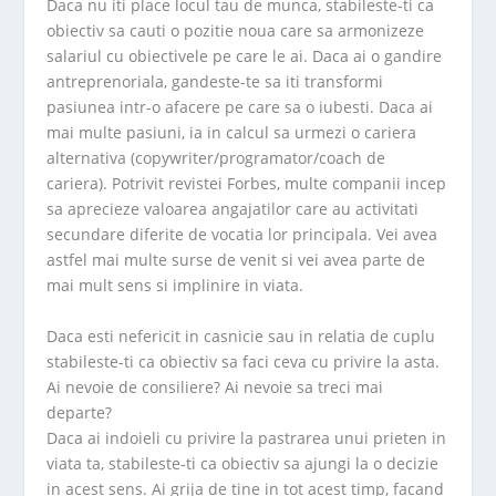
Daca nu iti place locul tau de munca, stabileste-ti ca
obiectiv sa cauti o pozitie noua care sa armonizeze
salariul cu obiectivele pe care le ai. Daca ai o gandire
antreprenoriala, gandeste-te sa iti transformi
pasiunea intr-o afacere pe care sa o iubesti. Daca ai
mai multe pasiuni, ia in calcul sa urmezi o cariera
alternativa (copywriter/programator/coach de
cariera). Potrivit revistei Forbes, multe companii incep
sa aprecieze valoarea angajatilor care au activitati
secundare diferite de vocatia lor principala. Vei avea
astfel mai multe surse de venit si vei avea parte de
mai mult sens si implinire in viata.
Daca esti nefericit in casnicie sau in relatia de cuplu
stabileste-ti ca obiectiv sa faci ceva cu privire la asta.
Ai nevoie de consiliere? Ai nevoie sa treci mai
departe?
Daca ai indoieli cu privire la pastrarea unui prieten in
viata ta, stabileste-ti ca obiectiv sa ajungi la o decizie
in acest sens. Ai grija de tine in tot acest timp, facand