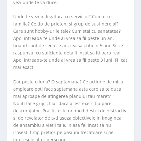
vezi unde te va duce.
Unde te vezi in legatura cu serviciul? Cum e cu
familia? Ce tip de prieteni si grup de sustinere ai?
Care sunt hobby-urile tale? Cum stai cu sanatatea?
Apoi intreaba-te unde ai vrea sa fii peste un an,
tinand cont de ceea ce ai vrea sa obtii in 5 ani. Scrie
raspunsul cu suficiente detalii incat sa iti para real.
Apoi intreaba-te unde ai vrea sa fii peste 3 luni. Fii cat
mai exact!
Dar peste o luna? O saptamana? Ce actiune de mica
amploare poti face saptamana asta care sa te duca
mai aproape de atingerea planului tau maret?
Nu iti face griji, chiar daca acest exercitiu pare
descurajator. Practic este un mod destul de distractiv
si de revelator de a-ti aseza obiectivele in imaginea
de ansamblu a vietii tale, in asa fel incat sa nu
irosesti timp pretios pe pasiuni trecatoare si pe
interesele altor persoane.