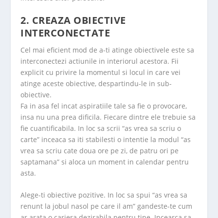
2. CREAZA OBIECTIVE
INTERCONECTATE
Cel mai eficient mod de a-ti atinge obiectivele este sa
interconectezi actiunile in interiorul acestora. Fii
explicit cu privire la momentul si locul in care vei
atinge aceste obiective, despartindu-le in sub-
obiective.
Fa in asa fel incat aspiratiile tale sa fie o provocare,
insa nu una prea dificila. Fiecare dintre ele trebuie sa
fie cuantificabila. In loc sa scrii “as vrea sa scriu o
carte” inceaca sa iti stabilesti o intentie la modul “as
vrea sa scriu cate doua ore pe zi, de patru ori pe
saptamana” si aloca un moment in calendar pentru
asta.
Alege-ti obiective pozitive. In loc sa spui “as vrea sa
renunt la jobul nasol pe care il am” gandeste-te cum
ar arata o cariera dezirabila pentru tine. Incearca sa