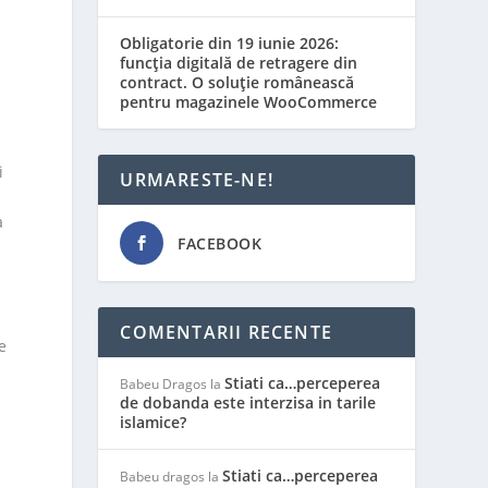
Obligatorie din 19 iunie 2026:
funcția digitală de retragere din
contract. O soluție românească
pentru magazinele WooCommerce
i
URMARESTE-NE!
a
FACEBOOK
COMENTARII RECENTE
e
Stiati ca…perceperea
Babeu Dragos
la
de dobanda este interzisa in tarile
islamice?
Stiati ca…perceperea
Babeu dragos
la