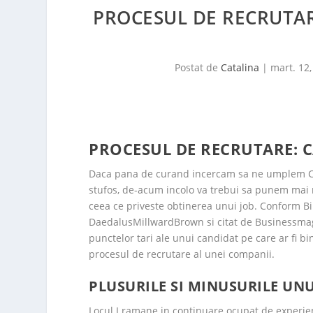
PROCESUL DE RECRUTARE
Postat de
Catalina
|
mart. 12,
PROCESUL DE RECRUTARE: C
Daca pana de curand incercam sa ne umplem CV-ul
stufos, de-acum incolo va trebui sa punem mai m
ceea ce priveste obtinerea unui job. Conform Bi
DaedalusMillwardBrown si citat de Businessmagaz
punctelor tari ale unui candidat pe care ar fi bin
procesul de recrutare al unei companii.
PLUSURILE SI MINUSURILE UN
Locul I ramane in continuare ocupat de experie