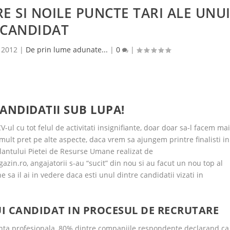
 SI NOILE PUNCTE TARI ALE UNU
CANDIDAT
 2012
|
De prin lume adunate...
|
0
|
ANDIDATII SUB LUPA!
 cu tot felul de activitati insignifiante, doar doar sa-l facem ma
ult pret pe alte aspecte, daca vrem sa ajungem printre finalisti in
lantului Pietei de Resurse Umane realizat de
in.ro, angajatorii s-au “sucit” din nou si au facut un nou top al
e sa il ai in vedere daca esti unul dintre candidatii vizati in
UI CANDIDAT IN PROCESUL DE RECRUTARE
nta profesionala, 80% dintre companiile respondente declarand ca