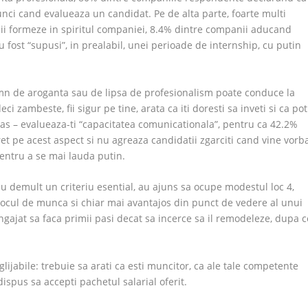
unci cand evalueaza un candidat. Pe de alta parte, foarte multi
a ii formeze in spiritul companiei, 8.4% dintre companii aducand
 fost “supusi”, in prealabil, unei perioade de internship, cu putin
mn de aroganta sau de lipsa de profesionalism poate conduce la
eci zambeste, fii sigur pe tine, arata ca iti doresti sa inveti si ca pot
as – evalueaza-ti “capacitatea comunicationala”, pentru ca 42.2%
t pe acest aspect si nu agreaza candidatii zgarciti cand vine vorb
pentru a se mai lauda putin.
 demult un criteriu esential, au ajuns sa ocupe modestul loc 4,
 locul de munca si chiar mai avantajos din punct de vedere al unui
angajat sa faca primii pasi decat sa incerce sa il remodeleze, dupa c
glijabile: trebuie sa arati ca esti muncitor, ca ale tale competente
dispus sa accepti pachetul salarial oferit.