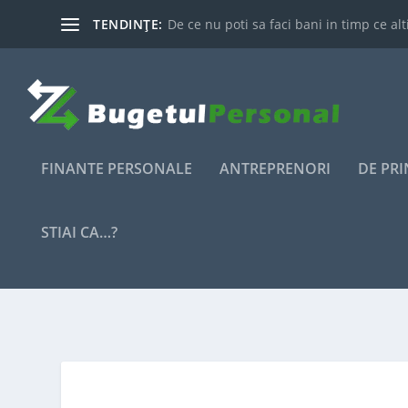
TENDINȚE:
De ce nu poti sa faci bani in timp ce alti
FINANTE PERSONALE
ANTREPRENORI
DE PR
STIAI CA…?