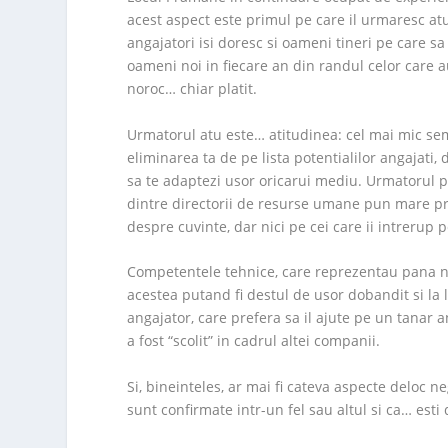
acest aspect este primul pe care il urmaresc at
angajatori isi doresc si oameni tineri pe care s
oameni noi in fiecare an din randul celor care au
noroc… chiar platit.
Urmatorul atu este… atitudinea: cel mai mic se
eliminarea ta de pe lista potentialilor angajati, d
sa te adaptezi usor oricarui mediu. Urmatorul p
dintre directorii de resurse umane pun mare pre
despre cuvinte, dar nici pe cei care ii intrerup 
Competentele tehnice, care reprezentau pana nu
acestea putand fi destul de usor dobandit si la
angajator, care prefera sa il ajute pe un tanar 
a fost “scolit” in cadrul altei companii.
Si, bineinteles, ar mai fi cateva aspecte deloc ne
sunt confirmate intr-un fel sau altul si ca… esti 