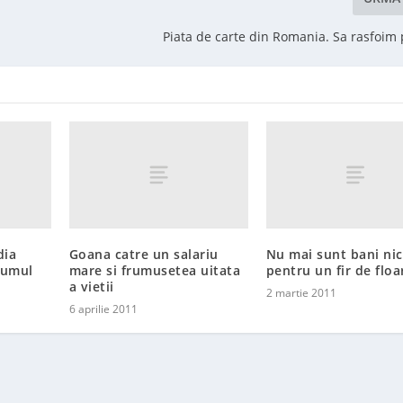
Piata de carte din Romania. Sa rasfoim
dia
Goana catre un salariu
Nu mai sunt bani nic
sumul
mare si frumusetea uitata
pentru un fir de flo
a vietii
2 martie 2011
6 aprilie 2011