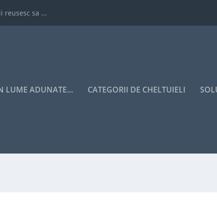
i reusesc sa ...
IN LUME ADUNATE…
CATEGORII DE CHELTUIELI
SOL