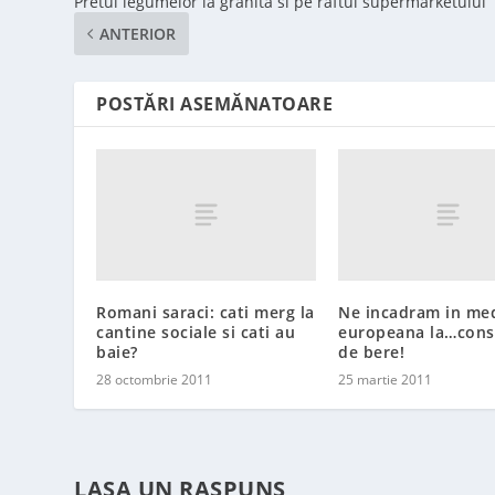
Pretul legumelor la granita si pe raftul supermarketului
ANTERIOR
POSTĂRI ASEMĂNATOARE
Romani saraci: cati merg la
Ne incadram in me
cantine sociale si cati au
europeana la…con
baie?
de bere!
28 octombrie 2011
25 martie 2011
LASA UN RASPUNS