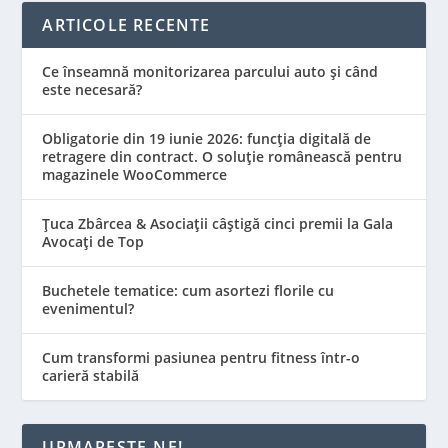
ARTICOLE RECENTE
Ce înseamnă monitorizarea parcului auto și când
este necesară?
Obligatorie din 19 iunie 2026: funcția digitală de
retragere din contract. O soluție românească pentru
magazinele WooCommerce
Țuca Zbârcea & Asociații câștigă cinci premii la Gala
Avocați de Top
Buchetele tematice: cum asortezi florile cu
evenimentul?
Cum transformi pasiunea pentru fitness într-o
carieră stabilă
URMARESTE-NE!