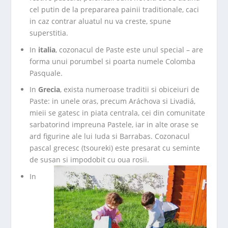
cel putin de la prepararea painii traditionale, caci
in caz contrar aluatul nu va creste, spune
superstitia.
In
italia
, cozonacul de Paste este unul special – are
forma unui porumbel si poarta numele Colomba
Pasquale.
In
Grecia
, exista numeroase traditii si obiceiuri de
Paste: in unele oras, precum Aráchova si Livadiá,
mieii se gatesc in piata centrala, cei din comunitate
sarbatorind impreuna Pastele, iar in alte orase se
ard figurine ale lui Iuda si Barrabas. Cozonacul
pascal grecesc (tsoureki) este presarat cu seminte
de susan si impodobit cu oua rosii.
In