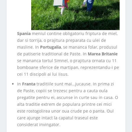
Spania
meniul contine obligatoriu friptura de miel,
dar si torrija, o prajitura preparata cu ulei de
masline. In
Portugalia
, se mananca folar, produsul
de patiserie traditional de Paste. In
Marea Britanie
se mananca tortul Simnel, o prajitura ornata cu 11
bomboane sferice de martipan, reprezentandu-i pe
cei 11 discipoli ai lui Iisus.
In
Franta
traditiile sunt mai…jucause. In prima zi
de Paste, copiii se trezesc pentru a cauta oula
pregatite pentru ei, ascunse in curte sau in casa. O
alta traditie extrem de populara printre cei mici
este rostogolirea unor oua crude pe o panta. Oul
care ajunge intact la capatul traseul este
considerat invingator.