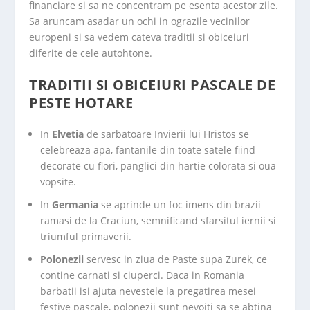
financiare si sa ne concentram pe esenta acestor zile.
Sa aruncam asadar un ochi in ograzile vecinilor
europeni si sa vedem cateva traditii si obiceiuri
diferite de cele autohtone.
TRADITII SI OBICEIURI PASCALE DE
PESTE HOTARE
In
Elvetia
de sarbatoare Invierii lui Hristos se
celebreaza apa, fantanile din toate satele fiind
decorate cu flori, panglici din hartie colorata si oua
vopsite.
In
Germania
se aprinde un foc imens din brazii
ramasi de la Craciun, semnificand sfarsitul iernii si
triumful primaverii.
Polonezii
servesc in ziua de Paste supa Zurek, ce
contine carnati si ciuperci. Daca in Romania
barbatii isi ajuta nevestele la pregatirea mesei
festive pascale, polonezii sunt nevoiti sa se abtina