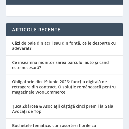
ARTICOLE RECENTE
Căzi de baie din acril sau din fontă, ce le desparte cu
adevărat?
Ce înseamnă monitorizarea parcului auto și când
este necesară?
Obligatorie din 19 iunie 2026: funcția digitală de
retragere din contract. O soluție românească pentru
magazinele WooCommerce
Țuca Zbârcea & Asociații câștigă cinci premii la Gala
Avocați de Top
Buchetele tematice: cum asortezi florile cu