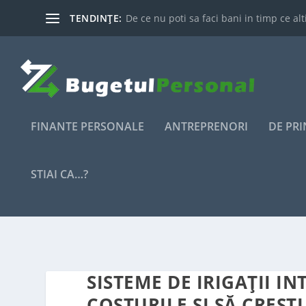
TENDINȚE:
De ce nu poti sa faci bani in timp ce alti
FINANTE PERSONALE
ANTREPRENORI
DE PR
STIAI CA…?
SISTEME DE IRIGAȚII I
COSTURILE ȘI SĂ CREȘTI