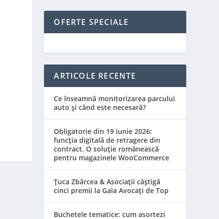
OFERTE SPECIALE
ARTICOLE RECENTE
Ce înseamnă monitorizarea parcului
auto și când este necesară?
Obligatorie din 19 iunie 2026:
funcția digitală de retragere din
contract. O soluție românească
pentru magazinele WooCommerce
Țuca Zbârcea & Asociații câștigă
cinci premii la Gala Avocați de Top
Buchetele tematice: cum asortezi