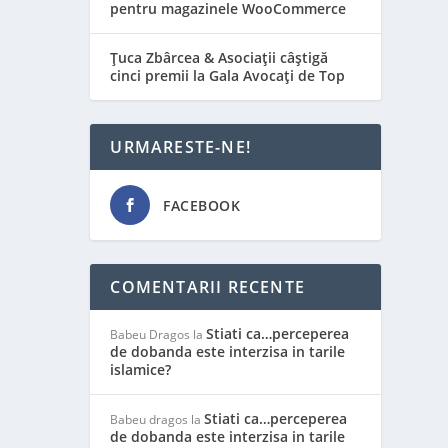
pentru magazinele WooCommerce
Țuca Zbârcea & Asociații câștigă
cinci premii la Gala Avocați de Top
URMARESTE-NE!
FACEBOOK
COMENTARII RECENTE
Stiati ca…perceperea
Babeu Dragos
la
de dobanda este interzisa in tarile
islamice?
Stiati ca…perceperea
Babeu dragos
la
de dobanda este interzisa in tarile