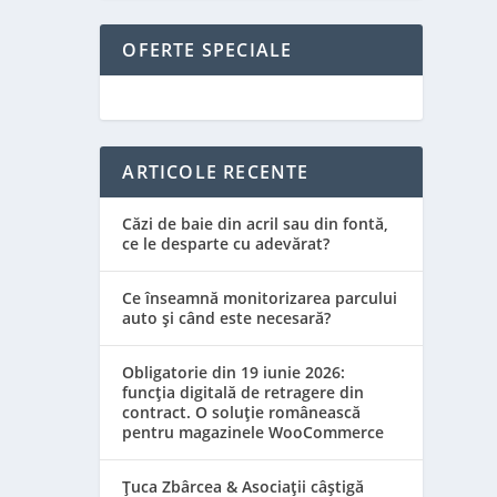
OFERTE SPECIALE
ARTICOLE RECENTE
Căzi de baie din acril sau din fontă,
ce le desparte cu adevărat?
Ce înseamnă monitorizarea parcului
auto și când este necesară?
Obligatorie din 19 iunie 2026:
funcția digitală de retragere din
contract. O soluție românească
pentru magazinele WooCommerce
Țuca Zbârcea & Asociații câștigă