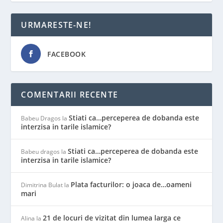
URMARESTE-NE!
FACEBOOK
COMENTARII RECENTE
Stiati ca…perceperea de dobanda este
Babeu Dragos
la
interzisa in tarile islamice?
Stiati ca…perceperea de dobanda este
Babeu dragos
la
interzisa in tarile islamice?
Plata facturilor: o joaca de…oameni
Dimitrina Bulat
la
mari
21 de locuri de vizitat din lumea larga ce
Alina
la