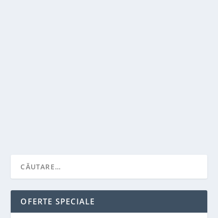
ASA FUNCTIONEAZA MAGAZINELE DE
AMANET
de
Victor Neagu
|
iun. 3, 2022
|
Featured
|
0
|
Magazinele de amanet sunt un tip de companie care
a devenit extrem de populara dupa ultima criza...
CITEŞTE MAI MULT
OFERTE SPECIALE