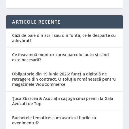
ARTICOLE RECENTE
Căzi de baie din acril sau din fontă, ce le desparte cu
adevărat?
Ce înseamnă monitorizarea parcului auto și când
este necesară?
Obligatorie din 19 iunie 2026: funcția digitală de
retragere din contract. O soluție românească pentru
magazinele WooCommerce
Țuca Zbârcea & Asociații câștigă cinci premii la Gala
Avocați de Top
Buchetele tematice: cum asortezi florile cu
evenimentul?