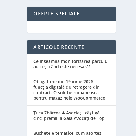
OFERTE SPECIALE
ARTICOLE RECENTE
Ce înseamnă monitorizarea parcului
auto și când este necesară?
Obligatorie din 19 iunie 2026:
funcția digitală de retragere din
contract. O soluție românească
pentru magazinele WooCommerce
Țuca Zbârcea & Asociații câștigă
cinci premii la Gala Avocați de Top
Buchetele tematice: cum asortezi