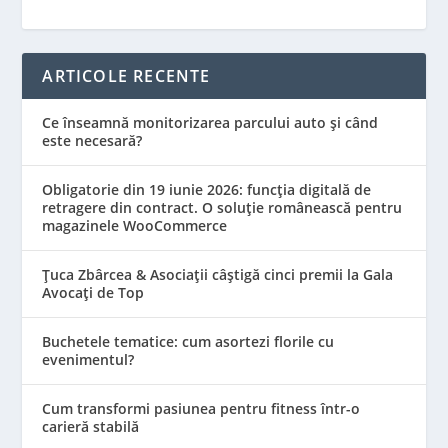
ARTICOLE RECENTE
Ce înseamnă monitorizarea parcului auto și când
este necesară?
Obligatorie din 19 iunie 2026: funcția digitală de
retragere din contract. O soluție românească pentru
magazinele WooCommerce
Țuca Zbârcea & Asociații câștigă cinci premii la Gala
Avocați de Top
Buchetele tematice: cum asortezi florile cu
evenimentul?
Cum transformi pasiunea pentru fitness într-o
carieră stabilă