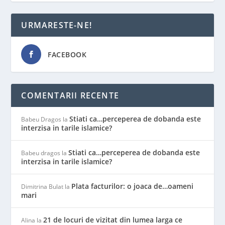
URMARESTE-NE!
FACEBOOK
COMENTARII RECENTE
Stiati ca…perceperea de dobanda este
Babeu Dragos
la
interzisa in tarile islamice?
Stiati ca…perceperea de dobanda este
Babeu dragos
la
interzisa in tarile islamice?
Plata facturilor: o joaca de…oameni
Dimitrina Bulat
la
mari
21 de locuri de vizitat din lumea larga ce
Alina
la