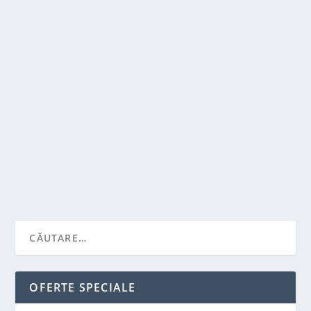
RAFTURI CANTILEVER: IATA CE TREBUIE SA
STITI DESPRE ELE
de
Victor Neagu
|
oct. 3, 2022
|
Recomandari
|
0
|
Daca aveti materiale lungi si voluminoase de
depozitat – cum ar fi cherestea, foi de furnir...
CITEŞTE MAI MULT
OFERTE SPECIALE