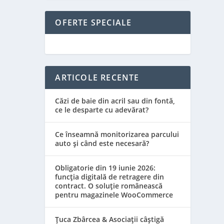
OFERTE SPECIALE
ARTICOLE RECENTE
Căzi de baie din acril sau din fontă,
ce le desparte cu adevărat?
Ce înseamnă monitorizarea parcului
auto și când este necesară?
Obligatorie din 19 iunie 2026:
funcția digitală de retragere din
contract. O soluție românească
pentru magazinele WooCommerce
Țuca Zbârcea & Asociații câștigă