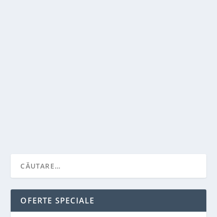
RAFTURI CANTILEVER: IATA CE TREBUIE SA
STITI DESPRE ELE
de
Victor Neagu
|
oct. 3, 2022
|
Recomandari
|
0
|
Daca aveti materiale lungi si voluminoase de
depozitat – cum ar fi cherestea, foi de furnir...
CITEŞTE MAI MULT
OFERTE SPECIALE