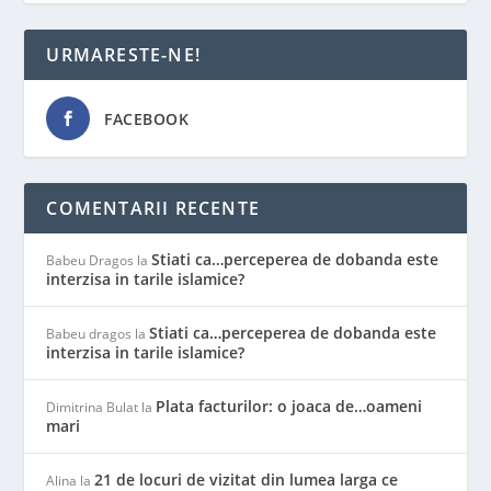
URMARESTE-NE!
FACEBOOK
COMENTARII RECENTE
Stiati ca…perceperea de dobanda este
Babeu Dragos
la
interzisa in tarile islamice?
Stiati ca…perceperea de dobanda este
Babeu dragos
la
interzisa in tarile islamice?
Plata facturilor: o joaca de…oameni
Dimitrina Bulat
la
mari
21 de locuri de vizitat din lumea larga ce
Alina
la