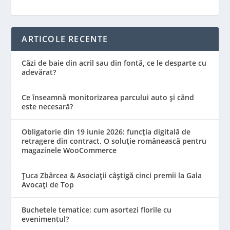
ARTICOLE RECENTE
Căzi de baie din acril sau din fontă, ce le desparte cu
adevărat?
Ce înseamnă monitorizarea parcului auto și când
este necesară?
Obligatorie din 19 iunie 2026: funcția digitală de
retragere din contract. O soluție românească pentru
magazinele WooCommerce
Țuca Zbârcea & Asociații câștigă cinci premii la Gala
Avocați de Top
Buchetele tematice: cum asortezi florile cu
evenimentul?